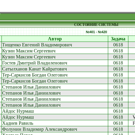
СОСТОЯНИЕ СИСТЕМЫ
№401 - №420
Автор
Задача
Тищенко Евгений Владимирович
0618
Кузин Максим Сергеевич
0618
Кузин Максим Сергеевич
0618
Гостев Дмитрий Владиленович
0618
Сатылханов Канат Кайратович
0618
Тер-Саркисов Богдан Олегович
0618
Тер-Саркисов Богдан Олегович
0618
Степанов Илья Даниилович
0618
Степанов Илья Даниилович
0618
Степанов Илья Даниилович
0618
Степанов Илья Даниилович
0618
Айдос Нурмаш
0618
Айдос Нурмаш
0618
V
Хадиев Равиль
0618
F
Фолунин Владимир Александрович
0618