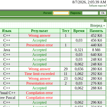
8/7/2026, 2:05:39 AM
Забыли пароль?
Логин:
Пароль:
Вперед »
Язык
Результат
Тест
Время
Память
C++
Wrong answer
1
452 Кб
C++
Accepted
0,03
456 Кб
C++
Presentation error
1
440 Кб
Java
Accepted
0,321
8 Мб
C++
Accepted
0,03
640 Кб
C++
Accepted
0,03
248 Кб
C++
Accepted
0,062
248 Кб
C++
Wrong answer
29
0,656
280 Кб
C++
Time limit exceeded
11
1,062
292 Кб
C++
Wrong answer
23
0,062
280 Кб
C++
Presentation error
2
0,03
276 Кб
C++
Accepted
0,062
288 Кб
isual C++
Compilation error
ree Pascal
Compilation error
C++
Accepted
0,062
296 Кб