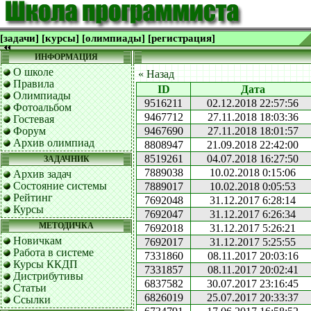
[задачи]
[курсы]
[олимпиады]
[регистрация]
ИНФОРМАЦИЯ
О школе
« Назад
Правила
ID
Дата
Олимпиады
9516211
02.12.2018 22:57:56
Фотоальбом
9467712
27.11.2018 18:03:36
Гостевая
Форум
9467690
27.11.2018 18:01:57
Архив олимпиад
8808947
21.09.2018 22:42:00
8519261
04.07.2018 16:27:50
ЗАДАЧНИК
7889038
10.02.2018 0:15:06
Архив задач
Состояние системы
7889017
10.02.2018 0:05:53
Рейтинг
7692048
31.12.2017 6:28:14
Курсы
7692047
31.12.2017 6:26:34
МЕТОДИЧКА
7692018
31.12.2017 5:26:21
Новичкам
7692017
31.12.2017 5:25:55
Работа в системе
7331860
08.11.2017 20:03:16
Курсы ККДП
7331857
08.11.2017 20:02:41
Дистрибутивы
6837582
30.07.2017 23:16:45
Статьи
6826019
25.07.2017 20:33:37
Ссылки