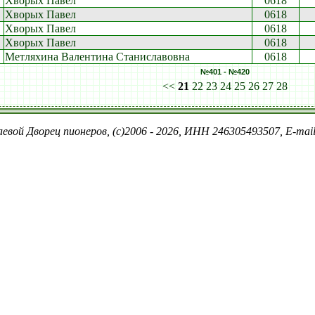
Хворых Павел
0618
Хворых Павел
0618
Хворых Павел
0618
Хворых Павел
0618
Метляхина Валентина Станиславовна
0618
№401 - №420
<<
21
22
23
24
25
26
27
28
евой Дворец пионеров, (c)2006 - 2026, ИНН 246305493507, E-ma