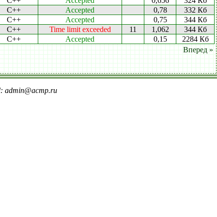
C++
Accepted
0,656
324 Кб
C++
Accepted
0,78
332 Кб
C++
Accepted
0,75
344 Кб
C++
Time limit exceeded
11
1,062
344 Кб
C++
Accepted
0,15
2284 Кб
Вперед »
il: admin@acmp.ru