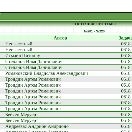
СОСТОЯНИЕ СИСТЕМЫ
№201 - №220
Автор
Задач
Неизвестный
0618
Неизвестный
0618
Исмаил Питончу
0618
Степанов Илья Даниилович
0618
Степанов Илья Даниилович
0618
Романовский Владислав Александрович
0618
Трондин Артем Романович
0618
Трондин Артем Романович
0618
Трондин Артем Романович
0618
Трондин Артем Романович
0618
Трондин Артем Романович
0618
Трондин Артем Романович
0618
Бейсен Меруерт
0618
Бейсен Меруерт
0618
Андреевас Андрион Андрионо
0618