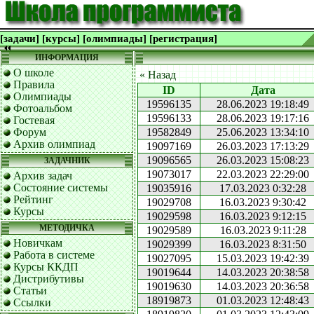
[задачи]
[курсы]
[олимпиады]
[регистрация]
ИНФОРМАЦИЯ
О школе
« Назад
Правила
ID
Дата
Олимпиады
19596135
28.06.2023 19:18:49
Фотоальбом
19596133
28.06.2023 19:17:16
Гостевая
Форум
19582849
25.06.2023 13:34:10
Архив олимпиад
19097169
26.03.2023 17:13:29
19096565
26.03.2023 15:08:23
ЗАДАЧНИК
19073017
22.03.2023 22:29:00
Архив задач
Состояние системы
19035916
17.03.2023 0:32:28
Рейтинг
19029708
16.03.2023 9:30:42
Курсы
19029598
16.03.2023 9:12:15
МЕТОДИЧКА
19029589
16.03.2023 9:11:28
Новичкам
19029399
16.03.2023 8:31:50
Работа в системе
19027095
15.03.2023 19:42:39
Курсы ККДП
19019644
14.03.2023 20:38:58
Дистрибутивы
19019630
14.03.2023 20:36:58
Статьи
18919873
01.03.2023 12:48:43
Ссылки