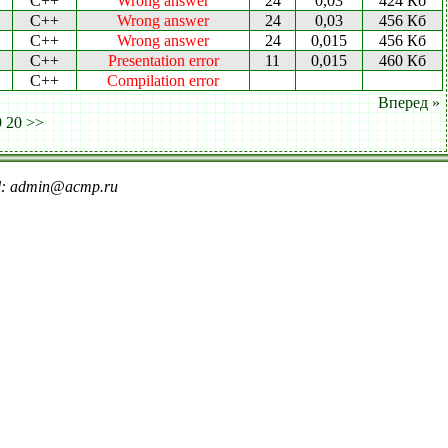
C++
Wrong answer
24
0,03
424 Кб
C++
Wrong answer
24
0,03
456 Кб
C++
Wrong answer
24
0,015
456 Кб
C++
Presentation error
11
0,015
460 Кб
C++
Compilation error
Вперед »
9
20
>>
il: admin@acmp.ru