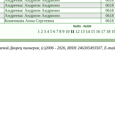
Андреевас Андрион Андрионо
0618
Андреевас Андрион Андрионо
0618
Андреевас Андрион Андрионо
0618
Андреевас Андрион Андрионо
0618
Кошенкова Анна Сергеевна
0618
№201 - №220
1
2
3
4
5
6
7
8
9
10
11
12
13
14
15
16
17
18
1
евой Дворец пионеров, (c)2006 - 2026, ИНН 246305493507, E-ma