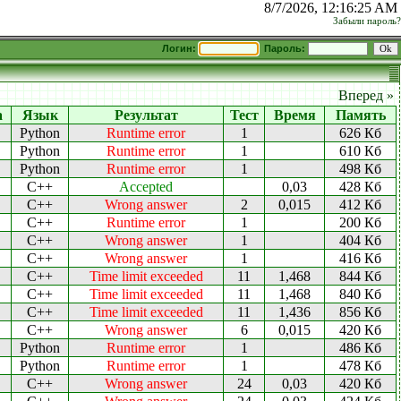
8/7/2026, 12:16:25 AM
Забыли пароль?
Логин:
Пароль:
Вперед »
а
Язык
Результат
Тест
Время
Память
Python
Runtime error
1
626 Кб
Python
Runtime error
1
610 Кб
Python
Runtime error
1
498 Кб
C++
Accepted
0,03
428 Кб
C++
Wrong answer
2
0,015
412 Кб
C++
Runtime error
1
200 Кб
C++
Wrong answer
1
404 Кб
C++
Wrong answer
1
416 Кб
C++
Time limit exceeded
11
1,468
844 Кб
C++
Time limit exceeded
11
1,468
840 Кб
C++
Time limit exceeded
11
1,436
856 Кб
C++
Wrong answer
6
0,015
420 Кб
Python
Runtime error
1
486 Кб
Python
Runtime error
1
478 Кб
C++
Wrong answer
24
0,03
420 Кб