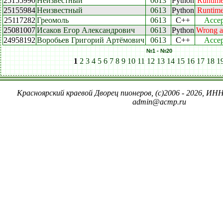
25155990
Неизвестный
0613
Python
Runtime
25155984
Неизвестный
0613
Python
Runtime
25117282
Греомоль
0613
C++
Accep
25081007
Исаков Егор Александрович
0613
Python
Wrong a
24958192
Воробьев Григорий Артёмович
0613
C++
Accep
№1 - №20
1
2
3
4
5
6
7
8
9
10
11
12
13
14
15
16
17
18
1
Красноярский краевой Дворец пионеров, (c)2006 - 2026, ИНН
admin@acmp.ru