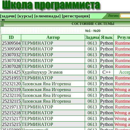
[задачи]
[курсы]
[олимпиады]
[регистрация]
Логин:
СОСТОЯНИЕ СИСТЕМЫ
№1 - №20
ID
Автор
Задача
Язык
Резул
25309504
ТЕРМИНАТОР
0613
Python
Runtime
25309500
ТЕРМИНАТОР
0613
Python
Runtime
25307032
ТЕРМИНАТОР
0613
Python
Runtime
25307030
ТЕРМИНАТОР
0613
Python
Runtime
25307028
ТЕРМИНАТОР
0613
Python
Runtime
25261425
Худойшукур Эгамов
0613
C++
Accep
25251955
ТЕРМИНАТОР
0613
Python
Runtime
25232120
Лазовская Яна Игоревна
0613
Python
Runtime
25232119
Лазовская Яна Игоревна
0613
Python
Wrong a
25232116
Лазовская Яна Игоревна
0613
Python
Runtime
25232115
Лазовская Яна Игоревна
0613
Python
Runtime
25219713
ТЕРМИНАТОР
0613
Python
Runtime
25215218
ТЕРМИНАТОР
0613
Python
Wrong a
25215217
ТЕРМИНАТОР
0613
Python
Wrong a
25215215
ТЕРМИНАТОР
0613
Python
Wrong a