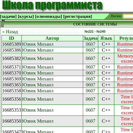
[задачи]
[курсы]
[олимпиады]
[регистрация]
Логин:
СОСТОЯНИЕ СИСТЕМЫ
« Назад
№221 - №240
ID
Автор
Задача
Язык
Резул
16685389
Юзвик Михаил
0607
C++
Runtime 
16685386
Юзвик Михаил
0607
C++
Runtime 
Memory 
16685382
Юзвик Михаил
0607
C++
excee
16685371
Юзвик Михаил
0607
C++
Runtime 
16685370
Юзвик Михаил
0607
C++
Runtime 
16685369
Юзвик Михаил
0607
C++
Runtime 
16685365
Юзвик Михаил
0607
C++
Runtime 
16685358
Юзвик Михаил
0607
C++
Runtime 
Time l
16685356
Юзвик Михаил
0607
C++
excee
Time l
16685353
Юзвик Михаил
0607
C++
excee
Time l
16685350
Юзвик Михаил
0607
C++
excee
Time l
16685347
Юзвик Михаил
0607
C++