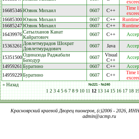
excee
Time l
16685346
Юзвик Михаил
0607
C++
excee
16685300
Юзвик Михаил
0607
C++
Runtime 
16685247
Юзвик Михаил
0607
C++
Runtime 
Сатылханов Канат
16439976
0607
C++
Accep
Кайратович
Довлетмурадов Шохрат
15363261
0607
Java
Accep
Довлетмурадович
Одиназода Раджабали
Visual
15351500
0607
Accep
Баходур
C++
14959261
Буратино
0607
C++
Accep
Time l
14959229
Буратино
0607
C++
excee
« Назад
№221 - №240
1
2
3
4
5
6
7
8
9
10
11
12
13
14
15
16
17
18
1
Красноярский краевой Дворец пионеров, (c)2006 - 2026, ИНН
admin@acmp.ru