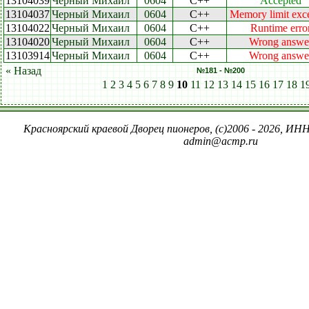
13104039
Черный Михаил
0604
C++
Accepted
13104037
Черный Михаил
0604
C++
Memory limit exc
13104022
Черный Михаил
0604
C++
Runtime erro
13104020
Черный Михаил
0604
C++
Wrong answe
13103914
Черный Михаил
0604
C++
Wrong answe
« Назад
№181 - №200
1
2
3
4
5
6
7
8
9
10
11
12
13
14
15
16
17
18
1
Красноярский краевой Дворец пионеров, (c)2006 - 2026, ИНН
admin@acmp.ru