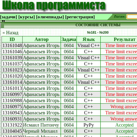
[задачи]
[курсы]
[олимпиады]
[регистрация]
Логин:
СОСТОЯНИЕ СИСТЕМЫ
« Назад
№181 - №200
ID
Автор
Задача
Язык
Результат
13161048
Афанасьев Игорь
0604
Visual C++
Time limit exce
13161046
Афанасьев Игорь
0604
C++
Time limit exce
13161039
Афанасьев Игорь
0604
Visual C++
Time limit exce
13161037
Афанасьев Игорь
0604
C++
Time limit exce
13161023
Афанасьев Игорь
0604
Visual C++
Time limit exce
13161020
Афанасьев Игорь
0604
C++
Time limit exce
13161014
Афанасьев Игорь
0604
Visual C++
Time limit exce
13161013
Афанасьев Игорь
0604
C++
Time limit exce
13160997
Афанасьев Игорь
0604
C++
Time limit exce
13160988
Афанасьев Игорь
0604
C++
Time limit exce
13160975
Афанасьев Игорь
0604
C++
Wrong answe
13160943
Афанасьев Игорь
0604
C++
Time limit exce
13160931
Афанасьев Игорь
0604
C++
Wrong answe
13131922
Исмаил Питончу
0604
PyPy
Accepted
13104045
Черный Михаил
0604
C++
Accepted