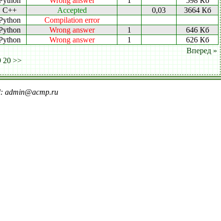
Python
Wrong answer
1
598 Кб
C++
Accepted
0,03
3664 Кб
Python
Compilation error
Python
Wrong answer
1
646 Кб
Python
Wrong answer
1
626 Кб
Вперед »
9
20
>>
il: admin@acmp.ru