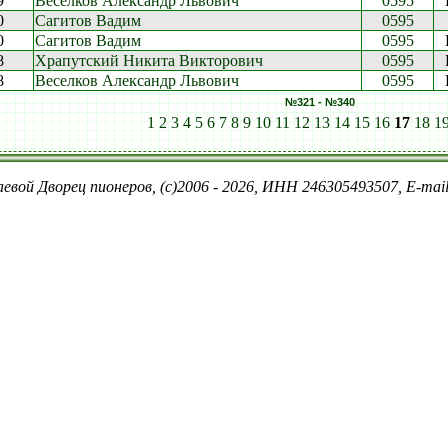
9
Веселков Александр Львович
0595
0
Сагитов Вадим
0595
0
Сагитов Вадим
0595
8
Храпутский Никита Викторович
0595
8
Веселков Александр Львович
0595
№321 - №340
1
2
3
4
5
6
7
8
9
10
11
12
13
14
15
16
17
18
1
евой Дворец пионеров, (c)2006 - 2026, ИНН 246305493507, E-ma