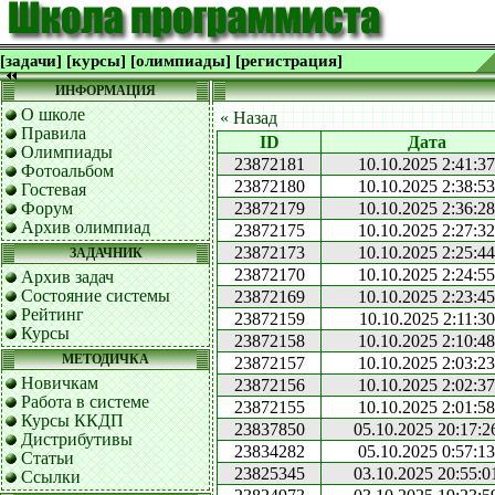
[задачи]
[курсы]
[олимпиады]
[регистрация]
ИНФОРМАЦИЯ
О школе
« Назад
Правила
ID
Дата
Олимпиады
23872181
10.10.2025 2:41:37
Фотоальбом
23872180
10.10.2025 2:38:53
Гостевая
Форум
23872179
10.10.2025 2:36:28
Архив олимпиад
23872175
10.10.2025 2:27:32
23872173
10.10.2025 2:25:44
ЗАДАЧНИК
23872170
10.10.2025 2:24:55
Архив задач
Состояние системы
23872169
10.10.2025 2:23:45
Рейтинг
23872159
10.10.2025 2:11:30
Курсы
23872158
10.10.2025 2:10:48
МЕТОДИЧКА
23872157
10.10.2025 2:03:23
Новичкам
23872156
10.10.2025 2:02:37
Работа в системе
23872155
10.10.2025 2:01:58
Курсы ККДП
23837850
05.10.2025 20:17:2
Дистрибутивы
23834282
05.10.2025 0:57:13
Статьи
23825345
03.10.2025 20:55:0
Ссылки