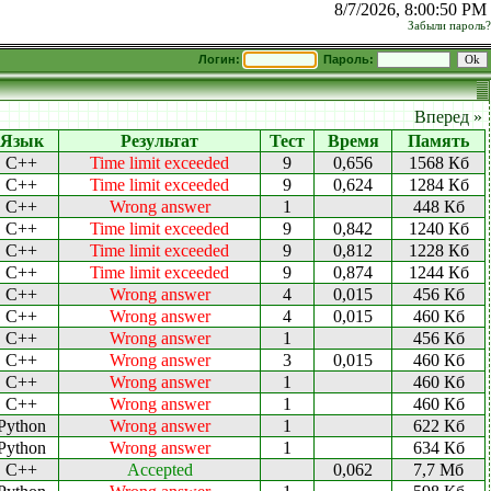
8/7/2026, 8:00:50 PM
Забыли пароль?
Логин:
Пароль:
Вперед »
Язык
Результат
Тест
Время
Память
C++
Time limit exceeded
9
0,656
1568 Кб
C++
Time limit exceeded
9
0,624
1284 Кб
C++
Wrong answer
1
448 Кб
C++
Time limit exceeded
9
0,842
1240 Кб
C++
Time limit exceeded
9
0,812
1228 Кб
C++
Time limit exceeded
9
0,874
1244 Кб
C++
Wrong answer
4
0,015
456 Кб
C++
Wrong answer
4
0,015
460 Кб
C++
Wrong answer
1
456 Кб
C++
Wrong answer
3
0,015
460 Кб
C++
Wrong answer
1
460 Кб
C++
Wrong answer
1
460 Кб
Python
Wrong answer
1
622 Кб
Python
Wrong answer
1
634 Кб
C++
Accepted
0,062
7,7 Мб