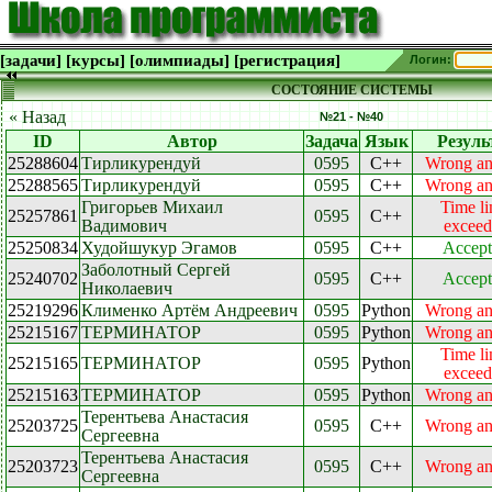
[задачи]
[курсы]
[олимпиады]
[регистрация]
Логин:
СОСТОЯНИЕ СИСТЕМЫ
« Назад
№21 - №40
ID
Автор
Задача
Язык
Резуль
25288604
Тирликурендуй
0595
C++
Wrong a
25288565
Тирликурендуй
0595
C++
Wrong a
Григорьев Михаил
Time li
25257861
0595
C++
Вадимович
exceed
25250834
Худойшукур Эгамов
0595
C++
Accept
Заболотный Сергей
25240702
0595
C++
Accept
Николаевич
25219296
Клименко Артём Андреевич
0595
Python
Wrong a
25215167
ТЕРМИНАТОР
0595
Python
Wrong a
Time li
25215165
ТЕРМИНАТОР
0595
Python
exceed
25215163
ТЕРМИНАТОР
0595
Python
Wrong a
Терентьева Анастасия
25203725
0595
C++
Wrong a
Сергеевна
Терентьева Анастасия
25203723
0595
C++
Wrong a
Сергеевна