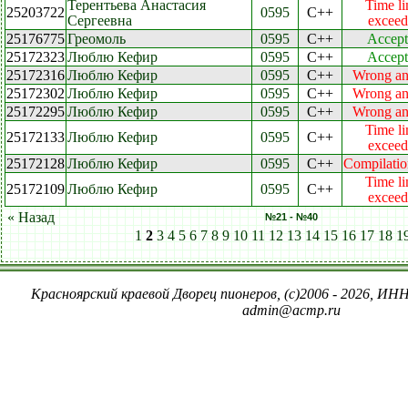
Терентьева Анастасия
Time li
25203722
0595
C++
Сергеевна
exceed
25176775
Греомоль
0595
C++
Accept
25172323
Люблю Кефир
0595
C++
Accept
25172316
Люблю Кефир
0595
C++
Wrong a
25172302
Люблю Кефир
0595
C++
Wrong a
25172295
Люблю Кефир
0595
C++
Wrong a
Time li
25172133
Люблю Кефир
0595
C++
exceed
25172128
Люблю Кефир
0595
C++
Compilatio
Time li
25172109
Люблю Кефир
0595
C++
exceed
« Назад
№21 - №40
1
2
3
4
5
6
7
8
9
10
11
12
13
14
15
16
17
18
1
Красноярский краевой Дворец пионеров, (c)2006 - 2026, ИНН
admin@acmp.ru