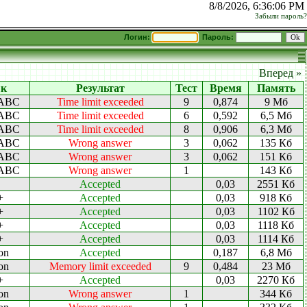
8/8/2026, 6:36:06 PM
Забыли пароль?
Логин:
Пароль:
Вперед »
к
Результат
Тест
Время
Память
 ABC
Time limit exceeded
9
0,874
9 Мб
 ABC
Time limit exceeded
6
0,592
6,5 Мб
 ABC
Time limit exceeded
8
0,906
6,3 Мб
 ABC
Wrong answer
3
0,062
135 Кб
 ABC
Wrong answer
3
0,062
151 Кб
 ABC
Wrong answer
1
143 Кб
Accepted
0,03
2551 Кб
+
Accepted
0,03
918 Кб
+
Accepted
0,03
1102 Кб
+
Accepted
0,03
1118 Кб
+
Accepted
0,03
1114 Кб
on
Accepted
0,187
6,8 Мб
on
Memory limit exceeded
9
0,484
23 Мб
+
Accepted
0,03
2270 Кб
on
Wrong answer
1
344 Кб