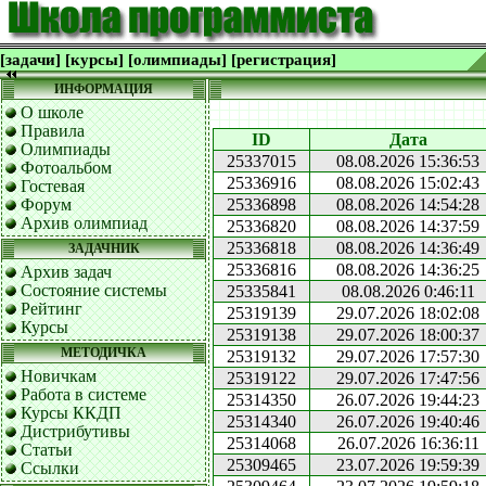
[задачи]
[курсы]
[олимпиады]
[регистрация]
ИНФОРМАЦИЯ
О школе
Правила
ID
Дата
Олимпиады
25337015
08.08.2026 15:36:53
Фотоальбом
25336916
08.08.2026 15:02:43
Гостевая
Форум
25336898
08.08.2026 14:54:28
Архив олимпиад
25336820
08.08.2026 14:37:59
25336818
08.08.2026 14:36:49
ЗАДАЧНИК
25336816
08.08.2026 14:36:25
Архив задач
Состояние системы
25335841
08.08.2026 0:46:11
Рейтинг
25319139
29.07.2026 18:02:08
Курсы
25319138
29.07.2026 18:00:37
МЕТОДИЧКА
25319132
29.07.2026 17:57:30
Новичкам
25319122
29.07.2026 17:47:56
Работа в системе
25314350
26.07.2026 19:44:23
Курсы ККДП
25314340
26.07.2026 19:40:46
Дистрибутивы
25314068
26.07.2026 16:36:11
Статьи
25309465
23.07.2026 19:59:39
Ссылки