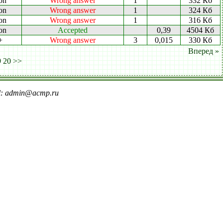
on
Wrong answer
1
332 Кб
on
Wrong answer
1
324 Кб
on
Wrong answer
1
316 Кб
on
Accepted
0,39
4504 Кб
+
Wrong answer
3
0,015
330 Кб
Вперед »
9
20
>>
il: admin@acmp.ru