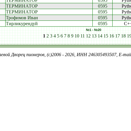
ТЕРМИНАТОР
0595
Pyth
ТЕРМИНАТОР
0595
Pyth
ТЕРМИНАТОР
0595
Pyth
Трофимов Иван
0595
Pyth
Тирликурендуй
0595
C+
№1 - №20
1
2
3
4
5
6
7
8
9
10
11
12
13
14
15
16
17
18
1
евой Дворец пионеров, (c)2006 - 2026, ИНН 246305493507, E-ma