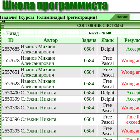
[задачи]
[курсы]
[олимпиады]
[регистрация]
Логин:
СОСТОЯНИЕ СИСТЕМЫ
« Назад
№721 - №740
ID
Автор
Задача
Язык
Резуль
Иванов Михаил
2557685
0584
Delphi
Accep
Александрович
Иванов Михаил
Free
2557678
0584
Wrong a
Александрович
Pascal
Иванов Михаил
Free
2557651
0584
Wrong a
Александрович
Pascal
Иванов Михаил
Free
2557628
0584
Wrong a
Александрович
Pascal
2550400
Слёзкин Никита
0584
Delphi
Accep
2550399
Слёзкин Никита
0584
Delphi
Accep
Free
2550398
Слёзкин Никита
0584
Wrong a
Pascal
Free
Time li
2550396
Слёзкин Никита
0584
Pascal
excee
Free
2550395
Слёзкин Никита
0584
Wrong a
Pascal
Free
Time li