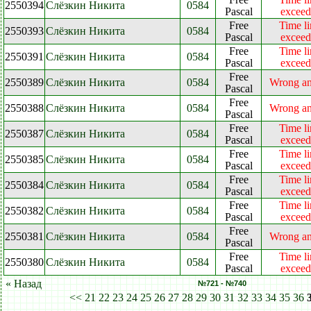
2550394
Слёзкин Никита
0584
Pascal
excee
Free
Time li
2550393
Слёзкин Никита
0584
Pascal
excee
Free
Time li
2550391
Слёзкин Никита
0584
Pascal
excee
Free
2550389
Слёзкин Никита
0584
Wrong a
Pascal
Free
2550388
Слёзкин Никита
0584
Wrong a
Pascal
Free
Time li
2550387
Слёзкин Никита
0584
Pascal
excee
Free
Time li
2550385
Слёзкин Никита
0584
Pascal
excee
Free
Time li
2550384
Слёзкин Никита
0584
Pascal
excee
Free
Time li
2550382
Слёзкин Никита
0584
Pascal
excee
Free
2550381
Слёзкин Никита
0584
Wrong a
Pascal
Free
Time li
2550380
Слёзкин Никита
0584
Pascal
excee
« Назад
№721 - №740
<<
21
22
23
24
25
26
27
28
29
30
31
32
33
34
35
36