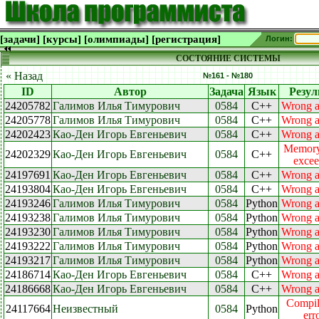
[задачи]
[курсы]
[олимпиады]
[регистрация]
Логин:
СОСТОЯНИЕ СИСТЕМЫ
« Назад
№161 - №180
ID
Автор
Задача
Язык
Резул
24205782
Галимов Илья Тимурович
0584
C++
Wrong 
24205778
Галимов Илья Тимурович
0584
C++
Wrong 
24202423
Као-Ден Игорь Евгеньевич
0584
C++
Wrong 
Memory
24202329
Као-Ден Игорь Евгеньевич
0584
C++
exce
24197691
Као-Ден Игорь Евгеньевич
0584
C++
Wrong 
24193804
Као-Ден Игорь Евгеньевич
0584
C++
Wrong 
24193246
Галимов Илья Тимурович
0584
Python
Wrong 
24193238
Галимов Илья Тимурович
0584
Python
Wrong 
24193230
Галимов Илья Тимурович
0584
Python
Wrong 
24193222
Галимов Илья Тимурович
0584
Python
Wrong 
24193217
Галимов Илья Тимурович
0584
Python
Wrong 
24186714
Као-Ден Игорь Евгеньевич
0584
C++
Wrong 
24186668
Као-Ден Игорь Евгеньевич
0584
C++
Wrong 
Compil
24117664
Неизвестный
0584
Python
err