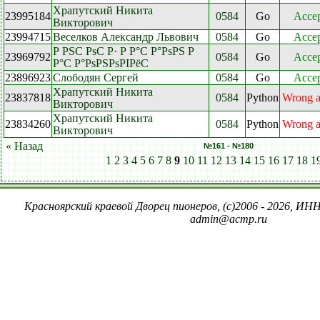
Храпутский Никита
23995184
0584
Go
Acce
Викторович
23994715
Веселков Александр Львович
0584
Go
Acce
Р РЅС РѕС Р· Р Р°С Р°РѕРЅ Р
23969792
0584
Go
Acce
Р°С Р°РѕРЅРѕРІРёС
23896923
Слободян Сергей
0584
Go
Acce
Храпутский Никита
23837818
0584
Python
Wrong 
Викторович
Храпутский Никита
23834260
0584
Python
Wrong 
Викторович
« Назад
№161 - №180
1
2
3
4
5
6
7
8
9
10
11
12
13
14
15
16
17
18
1
Красноярский краевой Дворец пионеров, (c)2006 - 2026, ИНН
admin@acmp.ru