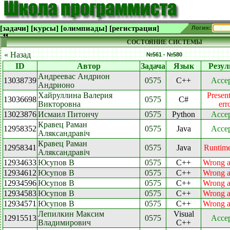
[задачи]
[курсы]
[олимпиады]
[регистрация]
Логин:
СОСТОЯНИЕ СИСТЕМЫ
« Назад
№561 - №580
ID
Автор
Задача
Язык
Резул
Андреевас Андрион
13038739
0575
C++
Acce
Андрионо
Хайруллина Валерия
Present
13036698
0575
C#
Викторовна
err
13023876
Исмаил Питончу
0575
Python
Acce
Кравец Раман
12958352
0575
Java
Acce
Аляксандравіч
Кравец Раман
12958341
0575
Java
Runtime
Аляксандравіч
12934633
Юсупов В
0575
C++
Wrong 
12934612
Юсупов В
0575
C++
Wrong 
12934596
Юсупов В
0575
C++
Wrong 
12934583
Юсупов В
0575
C++
Wrong 
12934571
Юсупов В
0575
C++
Wrong 
Лепилкин Максим
Visual
12915513
0575
Acce
Владимирович
C++