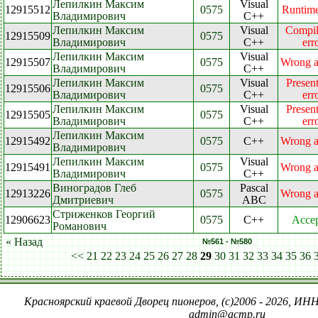
Лепилкин Максим
Visual
12915512
0575
Runtime
Владимирович
C++
Лепилкин Максим
Visual
Compil
12915509
0575
Владимирович
C++
err
Лепилкин Максим
Visual
12915507
0575
Wrong 
Владимирович
C++
Лепилкин Максим
Visual
Present
12915506
0575
Владимирович
C++
err
Лепилкин Максим
Visual
Present
12915505
0575
Владимирович
C++
err
Лепилкин Максим
12915492
0575
C++
Wrong 
Владимирович
Лепилкин Максим
Visual
12915491
0575
Wrong 
Владимирович
C++
Виноградов Глеб
Pascal
12913226
0575
Wrong 
Дмитриевич
ABC
Стриженков Георгий
12906623
0575
C++
Acce
Романович
« Назад
№561 - №580
<<
21
22
23
24
25
26
27
28
29
30
31
32
33
34
35
36
Красноярский краевой Дворец пионеров, (c)2006 - 2026, ИНН
admin@acmp.ru