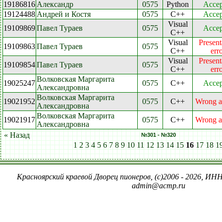
19186816
Александр
0575
Python
Accep
19124488
Андрей и Костя
0575
C++
Accep
Visual
19109869
Павел Тураев
0575
Accep
C++
Visual
Present
19109863
Павел Тураев
0575
C++
err
Visual
Present
19109854
Павел Тураев
0575
C++
err
Волковская Маргарита
19025247
0575
C++
Accep
Александровна
Волковская Маргарита
19021952
0575
C++
Wrong a
Александровна
Волковская Маргарита
19021917
0575
C++
Wrong a
Александровна
« Назад
№301 - №320
1
2
3
4
5
6
7
8
9
10
11
12
13
14
15
16
17
18
1
Красноярский краевой Дворец пионеров, (c)2006 - 2026, ИНН
admin@acmp.ru