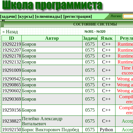
[задачи]
[курсы]
[олимпиады]
[регистрация]
Логин:
СОСТОЯНИЕ СИСТЕМЫ
« Назад
№301 - №320
ID
Автор
Задача
Язык
Резул
19292219
Бояров
0575
C++
Runtime
19292207
Бояров
0575
C++
Runtime
19292178
Бояров
0575
C++
Runtime
19292132
Бояров
0575
C++
Runtime
Time l
19291009
Бояров
0575
C++
excee
19290942
Бояров
0575
C++
Wrong a
19290865
Бояров
0575
C++
Wrong a
19290602
Бояров
0575
C++
Wrong a
Compil
19290369
Бояров
0575
C++
err
Compil
19259156
Бояров
0575
C++
err
Пелейко Александр
19238827
0575
C++
Accep
Витальевич
19192150
Борис Викторович Подобед
0575
Python
Accep