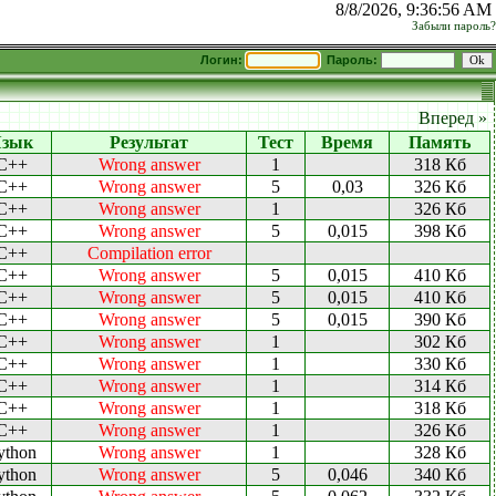
8/8/2026, 9:36:56 AM
Забыли пароль?
Логин:
Пароль:
Вперед »
зык
Результат
Тест
Время
Память
C++
Wrong answer
1
318 Кб
C++
Wrong answer
5
0,03
326 Кб
C++
Wrong answer
1
326 Кб
C++
Wrong answer
5
0,015
398 Кб
C++
Compilation error
C++
Wrong answer
5
0,015
410 Кб
C++
Wrong answer
5
0,015
410 Кб
C++
Wrong answer
5
0,015
390 Кб
C++
Wrong answer
1
302 Кб
C++
Wrong answer
1
330 Кб
C++
Wrong answer
1
314 Кб
C++
Wrong answer
1
318 Кб
C++
Wrong answer
1
326 Кб
ython
Wrong answer
1
328 Кб
ython
Wrong answer
5
0,046
340 Кб