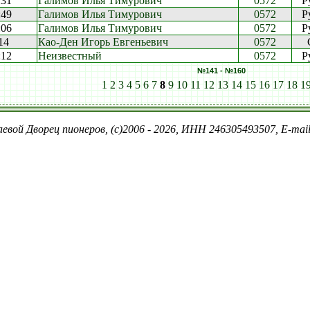
:31
Галимов Илья Тимурович
0572
P
:49
Галимов Илья Тимурович
0572
P
:06
Галимов Илья Тимурович
0572
P
14
Као-Ден Игорь Евгеньевич
0572
:12
Неизвестный
0572
P
№141 - №160
1
2
3
4
5
6
7
8
9
10
11
12
13
14
15
16
17
18
1
евой Дворец пионеров, (c)2006 - 2026, ИНН 246305493507, E-ma