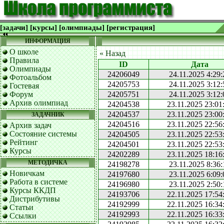
[задачи]
[курсы]
[олимпиады]
[регистрация]
ИНФОРМАЦИЯ
О школе
« Назад
Правила
ID
Дата
Олимпиады
24206049
24.11.2025 4:29:
Фотоальбом
24205753
24.11.2025 3:12:
Гостевая
Форум
24205751
24.11.2025 3:12:
Архив олимпиад
24204538
23.11.2025 23:01
24204537
23.11.2025 23:00
ЗАДАЧНИК
24204516
23.11.2025 22:56
Архив задач
Состояние системы
24204505
23.11.2025 22:53
Рейтинг
24204501
23.11.2025 22:53
Курсы
24202289
23.11.2025 18:16
МЕТОДИЧКА
24198278
23.11.2025 8:36:
Новичкам
24197680
23.11.2025 6:09:
Работа в системе
24196980
23.11.2025 2:50:
Курсы ККДП
24193706
22.11.2025 17:54
Дистрибутивы
24192999
22.11.2025 16:34
Статьи
24192993
22.11.2025 16:33
Ссылки