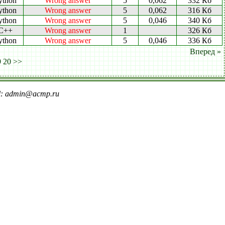
ython
Wrong answer
5
0,062
332 Кб
ython
Wrong answer
5
0,062
316 Кб
ython
Wrong answer
5
0,046
340 Кб
C++
Wrong answer
1
326 Кб
ython
Wrong answer
5
0,046
336 Кб
Вперед »
9
20
>>
il: admin@acmp.ru