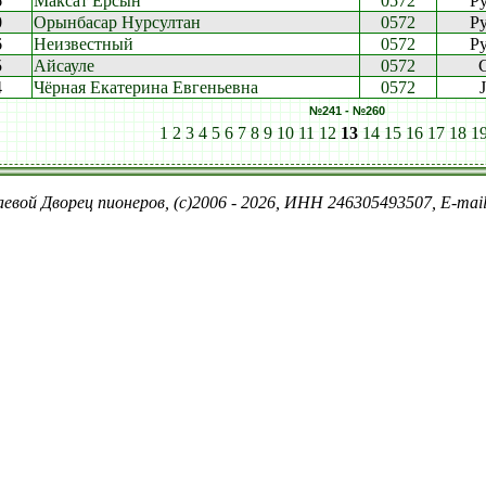
6
Максат Ерсын
0572
Py
0
Орынбасар Нурсултан
0572
Py
6
Неизвестный
0572
Py
5
Айсауле
0572
4
Чёрная Екатерина Евгеньевна
0572
№241 - №260
1
2
3
4
5
6
7
8
9
10
11
12
13
14
15
16
17
18
1
евой Дворец пионеров, (c)2006 - 2026, ИНН 246305493507, E-ma