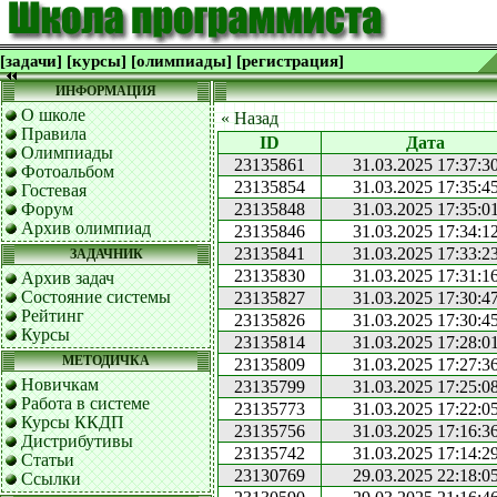
[задачи]
[курсы]
[олимпиады]
[регистрация]
ИНФОРМАЦИЯ
О школе
« Назад
Правила
ID
Дата
Олимпиады
23135861
31.03.2025 17:37:3
Фотоальбом
23135854
31.03.2025 17:35:4
Гостевая
Форум
23135848
31.03.2025 17:35:0
Архив олимпиад
23135846
31.03.2025 17:34:1
23135841
31.03.2025 17:33:2
ЗАДАЧНИК
23135830
31.03.2025 17:31:1
Архив задач
Состояние системы
23135827
31.03.2025 17:30:4
Рейтинг
23135826
31.03.2025 17:30:4
Курсы
23135814
31.03.2025 17:28:0
МЕТОДИЧКА
23135809
31.03.2025 17:27:3
Новичкам
23135799
31.03.2025 17:25:0
Работа в системе
23135773
31.03.2025 17:22:0
Курсы ККДП
23135756
31.03.2025 17:16:3
Дистрибутивы
23135742
31.03.2025 17:14:2
Статьи
23130769
29.03.2025 22:18:0
Ссылки