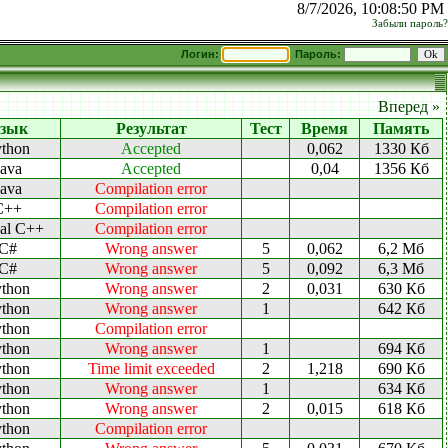
8/7/2026, 10:08:50 PM
Забыли пароль?
Логин:
Пароль:
Вперед »
зык
Результат
Тест
Время
Память
thon
Accepted
0,062
1330 Кб
Java
Accepted
0,04
1356 Кб
Java
Compilation error
C++
Compilation error
ual C++
Compilation error
C#
Wrong answer
5
0,062
6,2 Мб
C#
Wrong answer
5
0,092
6,3 Мб
thon
Wrong answer
2
0,031
630 Кб
thon
Wrong answer
1
642 Кб
thon
Compilation error
thon
Wrong answer
1
694 Кб
thon
Time limit exceeded
2
1,218
690 Кб
thon
Wrong answer
1
634 Кб
thon
Wrong answer
2
0,015
618 Кб
thon
Compilation error