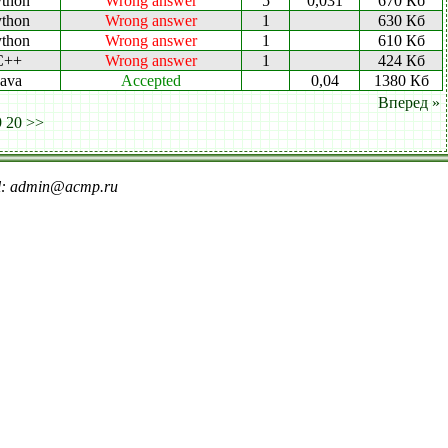
thon
Wrong answer
5
0,031
670 Кб
thon
Wrong answer
1
630 Кб
thon
Wrong answer
1
610 Кб
C++
Wrong answer
1
424 Кб
Java
Accepted
0,04
1380 Кб
Вперед »
9
20
>>
il: admin@acmp.ru