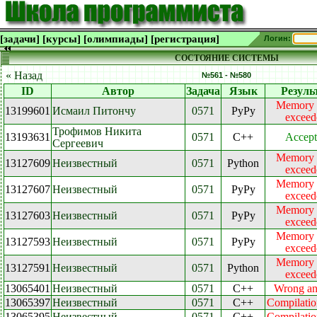
[задачи]
[курсы]
[олимпиады]
[регистрация]
Логин:
СОСТОЯНИЕ СИСТЕМЫ
« Назад
№561 - №580
ID
Автор
Задача
Язык
Резуль
Memory l
13199601
Исмаил Питончу
0571
PyPy
exceed
Трофимов Никита
13193631
0571
C++
Accept
Сергеевич
Memory l
13127609
Неизвестный
0571
Python
exceed
Memory l
13127607
Неизвестный
0571
PyPy
exceed
Memory l
13127603
Неизвестный
0571
PyPy
exceed
Memory l
13127593
Неизвестный
0571
PyPy
exceed
Memory l
13127591
Неизвестный
0571
Python
exceed
13065401
Неизвестный
0571
C++
Wrong an
13065397
Неизвестный
0571
C++
Compilatio
13065395
Неизвестный
0571
C++
Compilatio