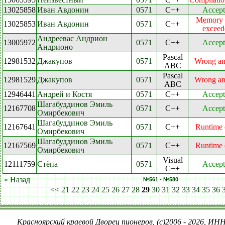
13025858
Иван Авдонин
0571
C++
Accept
Memory l
13025853
Иван Авдонин
0571
C++
exceed
Андреевас Андрион
13005972
0571
C++
Accept
Андрионо
Pascal
12981532
Джакупов
0571
Wrong an
ABC
Pascal
12981529
Джакупов
0571
Wrong an
ABC
12946441
Андрей и Костя
0571
C++
Accept
Шагабуддинов Эмиль
12167708
0571
C++
Accept
Омирбекович
Шагабуддинов Эмиль
12167641
0571
C++
Runtime 
Омирбекович
Шагабуддинов Эмиль
12167569
0571
C++
Runtime 
Омирбекович
Visual
12111759
Стёпа
0571
Accept
C++
« Назад
№561 - №580
<<
21
22
23
24
25
26
27
28
29
30
31
32
33
34
35
36
Красноярский краевой Дворец пионеров, (c)2006 - 2026, ИНН