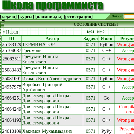
[задачи]
[курсы]
[олимпиады]
[регистрация]
Логин:
СОСТОЯНИЕ СИСТЕМЫ
« Назад
№21 - №40
ID
Автор
Задача
Язык
Резул
25183129
ТЕРМИНАТОР
0571
Python
Wrong a
25104687
Греомоль
0571
C++
Accep
Гречухин Никита
25083511
0571
C++
Wrong a
Евгеньевич
Гречухин Никита
25083483
0571
C++
Wrong a
Евгеньевич
25081001
Исаков Егор Александрович
0571
Python
Wrong a
Воробьев Григорий
24957975
0571
C++
Accep
Артёмович
Довлетмурадов Шохрат
24664251
0571
Go
Accep
Довлетмурадович
Довлетмурадов Шохрат
Compila
24664249
0571
C++
Довлетмурадович
erro
Довлетмурадов Шохрат
24664193
0571
C++
Wrong a
Довлетмурадович
Present
24610109
Хакимов Мухаммадазиз
0571
PyPy
erro