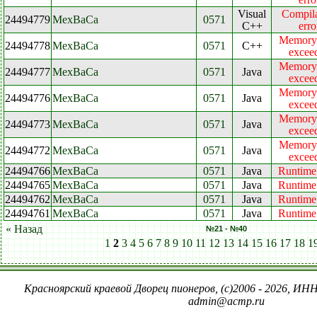
Visual
Compila
24494779
МехВаСа
0571
C++
erro
Memory 
24494778
МехВаСа
0571
C++
excee
Memory 
24494777
МехВаСа
0571
Java
excee
Memory 
24494776
МехВаСа
0571
Java
excee
Memory 
24494773
МехВаСа
0571
Java
excee
Memory 
24494772
МехВаСа
0571
Java
excee
24494766
МехВаСа
0571
Java
Runtime 
24494765
МехВаСа
0571
Java
Runtime 
24494762
МехВаСа
0571
Java
Runtime 
24494761
МехВаСа
0571
Java
Runtime 
« Назад
№21 - №40
1
2
3
4
5
6
7
8
9
10
11
12
13
14
15
16
17
18
1
Красноярский краевой Дворец пионеров, (c)2006 - 2026, ИНН
admin@acmp.ru