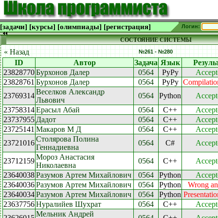
[задачи]
[курсы]
[олимпиады]
[регистрация]
Логин:
СОСТОЯНИЕ СИСТЕМЫ
« Назад
№261 - №280
ID
Автор
Задача
Язык
Резуль
23828770
Бурхонов Далер
0564
PyPy
Accept
23828761
Бурхонов Далер
0564
PyPy
Compilatio
Веселков Александр
23769314
0564
Python
Accept
Львович
23758314
Ерасыл Абай
0564
C++
Accept
23737955
Дадот
0564
C++
Accept
23725141
Макаров М Д
0564
C++
Accept
Столярова Полина
23721016
0564
C#
Accept
Геннадиевна
Мороз Анастасия
23712159
0564
C++
Accept
Николаевна
23640038
Разумов Артем Михайлович
0564
Python
Accept
23640036
Разумов Артем Михайлович
0564
Python
Wrong an
23640034
Разумов Артем Михайлович
0564
Python
Presentatio
23637756
Нуралийев Шухрат
0564
C++
Accept
Мельник Андрей
23626015
0564
C++
Accept