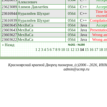
Алексеевич
23623089
Азимов Давлатбек
0564
C++
Accept
Time li
23616944
Нуралийев Шухрат
0564
C++
exceed
23616939
Нуралийев Шухрат
0564
C++
Compilatio
23603645
МехВаСа
0564
Java
Accept
23603643
МехВаСа
0564
Java
Presentatio
23603627
МехВаСа
0564
Java
Wrong an
23603622
МехВаСа
0564
Java
Wrong an
« Назад
№261 - №280
1
2
3
4
5
6
7
8
9
10
11
12
13
14
15
16
17
18
1
Красноярский краевой Дворец пионеров, (c)2006 - 2026, ИНН
admin@acmp.ru