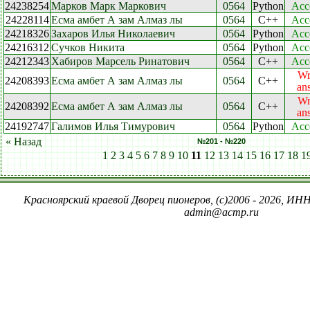
24238254
Марков Марк Маркович
0564
Python
Acc
24228114
Есма амбет А зам Алмаз лы
0564
C++
Acc
24218326
Захаров Илья Николаевич
0564
Python
Acc
24216312
Сучков Никита
0564
Python
Acc
24212343
Хабиров Марсель Ринатович
0564
C++
Acc
Wr
24208393
Есма амбет А зам Алмаз лы
0564
C++
an
Wr
24208392
Есма амбет А зам Алмаз лы
0564
C++
an
24192747
Галимов Илья Тимурович
0564
Python
Acc
« Назад
№201 - №220
1
2
3
4
5
6
7
8
9
10
11
12
13
14
15
16
17
18
1
Красноярский краевой Дворец пионеров, (c)2006 - 2026, ИНН
admin@acmp.ru