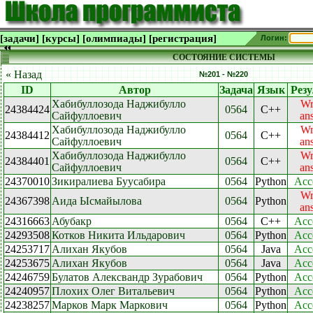
[задачи]
[курсы]
[олимпиады]
[регистрация]
Логин:
СОСТОЯНИЕ СИСТЕМЫ
« Назад
№201 - №220
ID
Автор
Задача
Язык
Резу
Хабибуллозода Наджибулло
Wr
24384424
0564
C++
Сайфуллоевич
an
Хабибуллозода Наджибулло
Wr
24384412
0564
C++
Сайфуллоевич
an
Хабибуллозода Наджибулло
Wr
24384401
0564
C++
Сайфуллоевич
an
24370010
Зикиралиева Буусабира
0564
Python
Acc
Wr
24367398
Аида Ысмайылова
0564
Python
an
24316663
Абубакр
0564
C++
Acc
24293508
Котков Никита Ильдарович
0564
Python
Acc
24253717
Алихан Якубов
0564
Java
Acc
24253675
Алихан Якубов
0564
Java
Acc
24246759
Булатов Алексвандр Зурабович
0564
Python
Acc
24240957
Плохих Олег Витальевич
0564
Python
Acc
24238257
Марков Марк Маркович
0564
Python
Acc