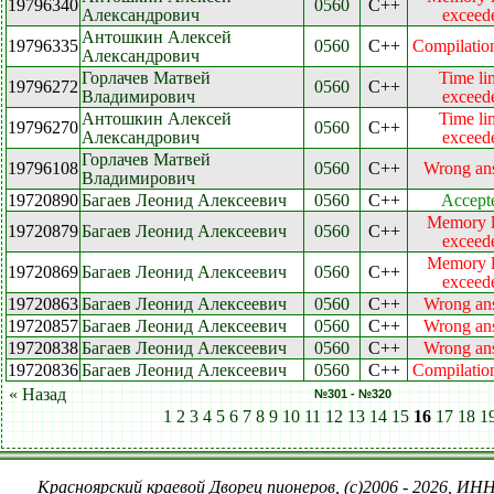
19796340
0560
C++
Александрович
exceed
Антошкин Алексей
19796335
0560
C++
Compilation
Александрович
Горлачев Матвей
Time li
19796272
0560
C++
Владимирович
exceed
Антошкин Алексей
Time li
19796270
0560
C++
Александрович
exceed
Горлачев Матвей
19796108
0560
C++
Wrong an
Владимирович
19720890
Багаев Леонид Алексеевич
0560
C++
Accept
Memory l
19720879
Багаев Леонид Алексеевич
0560
C++
exceed
Memory l
19720869
Багаев Леонид Алексеевич
0560
C++
exceed
19720863
Багаев Леонид Алексеевич
0560
C++
Wrong an
19720857
Багаев Леонид Алексеевич
0560
C++
Wrong an
19720838
Багаев Леонид Алексеевич
0560
C++
Wrong an
19720836
Багаев Леонид Алексеевич
0560
C++
Compilation
« Назад
№301 - №320
1
2
3
4
5
6
7
8
9
10
11
12
13
14
15
16
17
18
1
Красноярский краевой Дворец пионеров, (c)2006 - 2026, ИНН