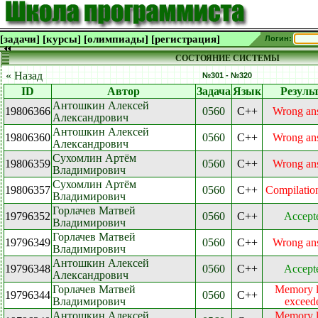
[задачи]
[курсы]
[олимпиады]
[регистрация]
Логин:
СОСТОЯНИЕ СИСТЕМЫ
« Назад
№301 - №320
ID
Автор
Задача
Язык
Резуль
Антошкин Алексей
19806366
0560
C++
Wrong an
Александрович
Антошкин Алексей
19806360
0560
C++
Wrong an
Александрович
Сухомлин Артём
19806359
0560
C++
Wrong an
Владимирович
Сухомлин Артём
19806357
0560
C++
Compilation
Владимирович
Горлачев Матвей
19796352
0560
C++
Accept
Владимирович
Горлачев Матвей
19796349
0560
C++
Wrong an
Владимирович
Антошкин Алексей
19796348
0560
C++
Accept
Александрович
Горлачев Матвей
Memory l
19796344
0560
C++
Владимирович
exceed
Антошкин Алексей
Memory l