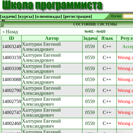
[задачи]
[курсы]
[олимпиады]
[регистрация]
Логин:
СОСТОЯНИЕ СИСТЕМЫ
« Назад
№401 - №420
ID
Автор
Задача
Язык
Резул
Халтурин Евгений
14003249
0559
C++
Acce
Александрович
Халтурин Евгений
14003159
0559
C++
Wrong 
Александрович
Халтурин Евгений
14003108
0559
C++
Wrong 
Александрович
Халтурин Евгений
14003088
0559
C++
Wrong 
Александрович
Халтурин Евгений
14002790
0559
C++
Wrong 
Александрович
Халтурин Евгений
14002759
0559
C++
Wrong 
Александрович
Халтурин Евгений
14002747
0559
C++
Wrong 
Александрович
Халтурин Евгений
14002460
0559
C++
Wrong 
Александрович
Халтурин Евгений