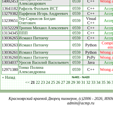
14002453
0559
C++
Wrong 
Александрович
13641182
Рафаэль Фазлыев ИСТ
0559
C++
Acce
13279382
Парфенов Игорь Андреевич
0559
C++
Acce
Тер-Саркисов Богдан
Visual
13239651
0559
Acce
Олегович
C++
13152229
Тропин Михаил Алексеевич
0559
C++
Acce
13134345
ППП
0559
C++
Acce
13036265
Исмаил Питончу
0559
C++
Acce
Compil
13036263
Исмаил Питончу
0559
Python
err
13036261
Исмаил Питончу
0559
Python
Wrong 
13036260
Исмаил Питончу
0559
PyPy
Wrong 
13034037
Уросов Василий Васильевич
0559
Java
Acce
Тонко Полина
12971380
0559
C++
Wrong 
Александровна
« Назад
№401 - №420
<<
21
22
23
24
25
26
27
28
29
30
31
32
33
34
35
36
Красноярский краевой Дворец пионеров, (c)2006 - 2026, ИНН
admin@acmp.ru