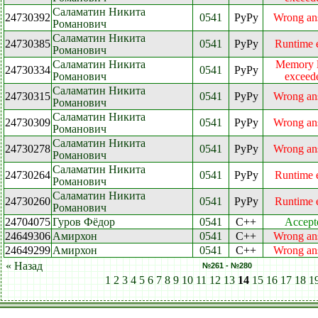
Саламатин Никита
24730392
0541
PyPy
Wrong an
Романович
Саламатин Никита
24730385
0541
PyPy
Runtime e
Романович
Саламатин Никита
Memory l
24730334
0541
PyPy
Романович
exceed
Саламатин Никита
24730315
0541
PyPy
Wrong an
Романович
Саламатин Никита
24730309
0541
PyPy
Wrong an
Романович
Саламатин Никита
24730278
0541
PyPy
Wrong an
Романович
Саламатин Никита
24730264
0541
PyPy
Runtime e
Романович
Саламатин Никита
24730260
0541
PyPy
Runtime e
Романович
24704075
Гуров Фёдор
0541
C++
Accept
24649306
Амирхон
0541
C++
Wrong an
24649299
Амирхон
0541
C++
Wrong an
« Назад
№261 - №280
1
2
3
4
5
6
7
8
9
10
11
12
13
14
15
16
17
18
1