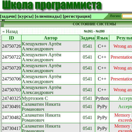
[задачи]
[курсы]
[олимпиады]
[регистрация]
Логин:
СОСТОЯНИЕ СИСТЕМЫ
« Назад
№261 - №280
ID
Автор
Задача
Язык
Резуль
Клещукевич Артём
24750726
0541
C++
Wrong an
Александрович
Клещукевич Артём
24750722
0541
C++
Presentatio
Александрович
Клещукевич Артём
24750720
0541
C++
Wrong an
Александрович
Клещукевич Артём
24750706
0541
C++
Presentatio
Александрович
Клещукевич Артём
24750703
0541
C++
Wrong an
Александрович
24740325
Муртозоев С
0541
Python
Accept
Саламатин Никита
24730491
0541
PyPy
Accept
Романович
Саламатин Никита
Memory l
24730482
0541
PyPy
Романович
exceed
Саламатин Никита
Memory l
24730417
0541
PyPy
Романович
exceed