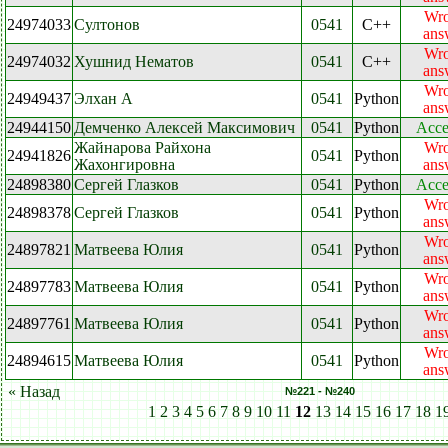
Wr
24974033
Султонов
0541
C++
ans
Wr
24974032
Хушнид Нематов
0541
C++
ans
Wr
24949437
Элхан А
0541
Python
ans
24944150
Демченко Алексей Максимович
0541
Python
Acce
Жайнарова Райхона
Wr
24941826
0541
Python
Жахонгировна
ans
24898380
Сергей Глазков
0541
Python
Acce
Wr
24898378
Сергей Глазков
0541
Python
ans
Wr
24897821
Матвеева Юлия
0541
Python
ans
Wr
24897783
Матвеева Юлия
0541
Python
ans
Wr
24897761
Матвеева Юлия
0541
Python
ans
Wr
24894615
Матвеева Юлия
0541
Python
ans
« Назад
№221 - №240
1
2
3
4
5
6
7
8
9
10
11
12
13
14
15
16
17
18
1