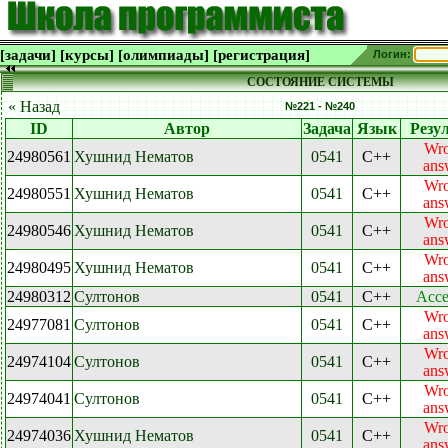
[задачи]
[курсы]
[олимпиады]
[регистрация]
Логин:
СОСТОЯНИЕ СИСТЕМЫ
« Назад
№221 - №240
ID
Автор
Задача
Язык
Резу
Wr
24980561
Хушнид Нематов
0541
C++
ans
Wr
24980551
Хушнид Нематов
0541
C++
ans
Wr
24980546
Хушнид Нематов
0541
C++
ans
Wr
24980495
Хушнид Нематов
0541
C++
ans
24980312
Султонов
0541
C++
Acce
Wr
24977081
Султонов
0541
C++
ans
Wr
24974104
Султонов
0541
C++
ans
Wr
24974041
Султонов
0541
C++
ans
Wr
24974036
Хушнид Нематов
0541
C++
ans