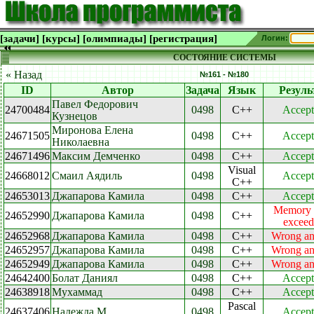
[задачи]
[курсы]
[олимпиады]
[регистрация]
Логин:
СОСТОЯНИЕ СИСТЕМЫ
« Назад
№161 - №180
ID
Автор
Задача
Язык
Резуль
Павел Федорович
24700484
0498
C++
Accept
Кузнецов
Миронова Елена
24671505
0498
C++
Accept
Николаевна
24671496
Максим Демченко
0498
C++
Accept
Visual
24668012
Смаил Аядиль
0498
Accept
C++
24653013
Джапарова Камила
0498
C++
Accept
Memory l
24652990
Джапарова Камила
0498
C++
exceed
24652968
Джапарова Камила
0498
C++
Wrong a
24652957
Джапарова Камила
0498
C++
Wrong a
24652949
Джапарова Камила
0498
C++
Wrong a
24642400
Болат Даниял
0498
C++
Accept
24638918
Мухаммад
0498
C++
Accept
Pascal
24637406
Надежда М
0498
Accept