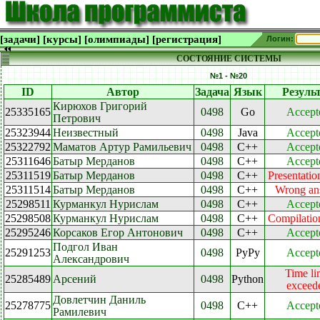
[задачи]
[курсы]
[олимпиады]
[регистрация]
Логин:
СОСТОЯНИЕ СИСТЕМЫ
№1 - №20
ID
Автор
Задача
Язык
Резуль
Кирюхов Григорий
25335165
0498
Go
Accept
Петрович
25323944
Неизвестный
0498
Java
Accept
25322792
Маматов Артур Рамильевич
0498
C++
Accept
25311646
Батыр Мерданов
0498
C++
Accept
25311519
Батыр Мерданов
0498
C++
Presentatio
25311514
Батыр Мерданов
0498
C++
Wrong an
25298511
Курманкул Нурислам
0498
C++
Accept
25298508
Курманкул Нурислам
0498
C++
Compilation
25295246
Корсаков Егор Антонович
0498
C++
Accept
Подгол Иван
25291253
0498
PyPy
Accept
Александрович
Time li
25285489
Арсений
0498
Python
exceed
Довлетчин Даниль
25278775
0498
C++
Accept
Рамилевич