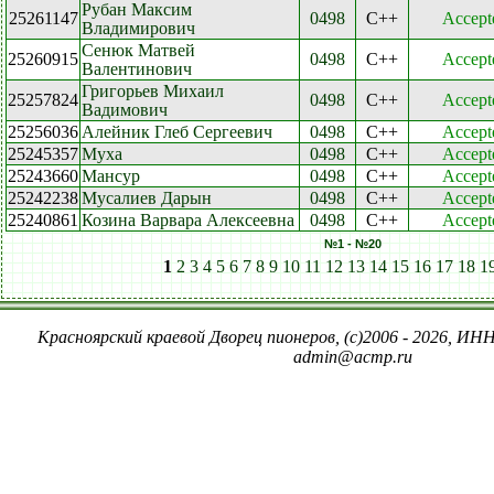
Рубан Максим
25261147
0498
C++
Accept
Владимирович
Сенюк Матвей
25260915
0498
C++
Accept
Валентинович
Григорьев Михаил
25257824
0498
C++
Accept
Вадимович
25256036
Алейник Глеб Сергеевич
0498
C++
Accept
25245357
Муха
0498
C++
Accept
25243660
Мансур
0498
C++
Accept
25242238
Мусалиев Дарын
0498
C++
Accept
25240861
Козина Варвара Алексеевна
0498
C++
Accept
№1 - №20
1
2
3
4
5
6
7
8
9
10
11
12
13
14
15
16
17
18
1
Красноярский краевой Дворец пионеров, (c)2006 - 2026, ИНН
admin@acmp.ru