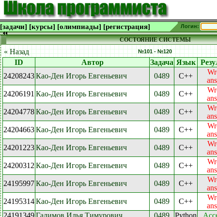
[задачи]
[курсы]
[олимпиады]
[регистрация]
Логин:
СОСТОЯНИЕ СИСТЕМЫ
« Назад
№101 - №120
ID
Автор
Задача
Язык
Резу
Wr
24208243
Као-Ден Игорь Евгеньевич
0489
C++
an
Wr
24206191
Као-Ден Игорь Евгеньевич
0489
C++
an
Wr
24204778
Као-Ден Игорь Евгеньевич
0489
C++
an
Wr
24204663
Као-Ден Игорь Евгеньевич
0489
C++
an
Wr
24201223
Као-Ден Игорь Евгеньевич
0489
C++
an
Wr
24200312
Као-Ден Игорь Евгеньевич
0489
C++
an
Wr
24195997
Као-Ден Игорь Евгеньевич
0489
C++
an
Wr
24195314
Као-Ден Игорь Евгеньевич
0489
C++
an
24191349
Галимов Илья Тимурович
0489
Python
Acc