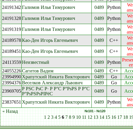
Wr
24191342
Галимов Илья Тимурович
0489
Python
an
Wr
24191328
Галимов Илья Тимурович
0489
Python
an
Wr
24191319
Галимов Илья Тимурович
0489
Python
an
Wr
24189578
Као-Ден Игорь Евгеньевич
0489
C++
an
Wr
24189451
Као-Ден Игорь Евгеньевич
0489
C++
an
Prese
24113559
Неизвестный
0489
Python
er
24055226
Сагитов Вадим
0489
C++
Acc
23994990
Храпутский Никита Викторович
0489
Go
Acc
23994376
Веселков Александр Львович
0489
Go
Acc
Р РЅС РѕС Р· Р Р°С Р°РѕРЅ Р Р°С
23969705
0489
Go
Acc
Р°РѕРЅРѕРІРёС
Wr
23837651
Храпутский Никита Викторович
0489
Python
an
« Назад
№101 - №120
1
2
3
4
5
6
7
8
9
10
11
12
13
14
15
16
17
18
1