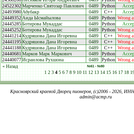
24522302
Марченко Святозар Павлович
0489
Python
Accep
24493980
Абубакр
0489
C++
Accep
24449352
Аида Ысмайылова
0489
Python
Wrong a
24445285
Ботирова Мукаддас
0489
Python
Accep
24445252
Ботирова Мукаддас
0489
Python
Wrong a
24441214
Кудряшова Дана Игоревна
0489
C++
Wrong a
24441195
Кудряшова Дана Игоревна
0489
C++
Wrong a
24441188
Кудряшова Дана Игоревна
0489
C++
Wrong a
24440681
Марков Марк Маркович
0489
Python
Accep
24440077
Исраилова Рухшона
0489
Python
Wrong a
« Назад
№61 - №80
1
2
3
4
5
6
7
8
9
10
11
12
13
14
15
16
17
18
1
Красноярский краевой Дворец пионеров, (c)2006 - 2026, ИНН
admin@acmp.ru