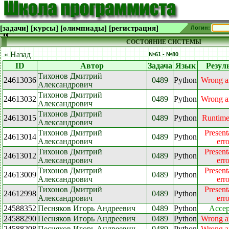
[задачи]
[курсы]
[олимпиады]
[регистрация]
Логин:
СОСТОЯНИЕ СИСТЕМЫ
« Назад
№61 - №80
ID
Автор
Задача
Язык
Резул
Тихонов Дмитрий
24613036
0489
Python
Wrong a
Александрович
Тихонов Дмитрий
24613032
0489
Python
Wrong a
Александрович
Тихонов Дмитрий
24613015
0489
Python
Runtime
Александрович
Тихонов Дмитрий
Present
24613014
0489
Python
Александрович
erro
Тихонов Дмитрий
Present
24613012
0489
Python
Александрович
erro
Тихонов Дмитрий
Present
24613009
0489
Python
Александрович
erro
Тихонов Дмитрий
Present
24612998
0489
Python
Александрович
erro
24588352
Песняков Игорь Андреевич
0489
Python
Accep
24588290
Песняков Игорь Андреевич
0489
Python
Wrong a
24588208
Песняков Игорь Андреевич
0489
Python
Wrong a