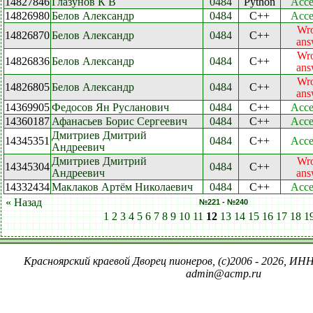
14827846
Глазунов К В
0484
Python
Acce
14826980
Белов Александр
0484
C++
Acce
Wr
14826870
Белов Александр
0484
C++
ans
Wr
14826836
Белов Александр
0484
C++
ans
Wr
14826805
Белов Александр
0484
C++
ans
14369905
Федосов Ян Русланович
0484
C++
Acce
14360187
Афанасьев Борис Сергеевич
0484
C++
Acce
Дмитриев Дмитрий
14345351
0484
C++
Acce
Андреевич
Дмитриев Дмитрий
Wr
14345304
0484
C++
Андреевич
ans
14332434
Маклаков Артём Николаевич
0484
C++
Acce
« Назад
№221 - №240
1
2
3
4
5
6
7
8
9
10
11
12
13
14
15
16
17
18
1
Красноярский краевой Дворец пионеров, (c)2006 - 2026, ИНН
admin@acmp.ru