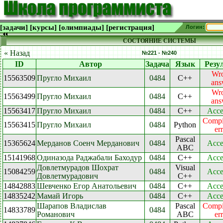
[задачи]
[курсы]
[олимпиады]
[регистрация]
Логин:
СОСТОЯНИЕ СИСТЕМЫ
« Назад
№221 - №240
ID
Автор
Задача
Язык
Резу
Wr
15563509
Пругло Михаил
0484
C++
ans
Wr
15563499
Пругло Михаил
0484
C++
ans
15563417
Пругло Михаил
0484
C++
Acce
Compi
15563415
Пругло Михаил
0484
Python
er
Pascal
15365624
Мерданов Соенч Мерданович
0484
Acce
ABC
15141968
Одиназода Раджабали Баходур
0484
C++
Acce
Довлетмурадов Шохрат
Visual
15084259
0484
Acce
Довлетмурадович
C++
14842883
Шевченко Егор Анатольевич
0484
C++
Acce
14835242
Мамай Игорь
0484
C++
Acce
Шарапов Владислав
Pascal
Compi
14833789
0484
Романович
ABC
er