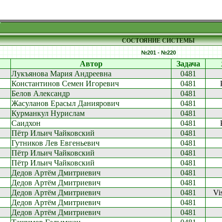
СОСТОЯНИЕ СИСТЕМЫ
№201 - №220
Автор
Задача
Лукъянова Мария Андреевна
0481
Константинов Семен Игоревич
0481
Белов Александр
0481
Жасуланов Ерасыл Даниярович
0481
Курманкул Нурислам
0481
Саидхон
0481
Пётр Ильич Чайковский
0481
Гутников Лев Евгеньевич
0481
Пётр Ильич Чайковский
0481
Пётр Ильич Чайковский
0481
Дедов Артём Дмитриевич
0481
Дедов Артём Дмитриевич
0481
Дедов Артём Дмитриевич
0481
Vi
Дедов Артём Дмитриевич
0481
Дедов Артём Дмитриевич
0481