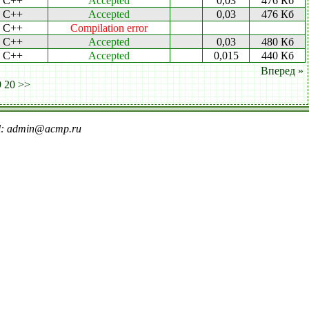
C++
Accepted
0,03
476 Кб
C++
Accepted
0,03
476 Кб
C++
Compilation error
C++
Accepted
0,03
480 Кб
C++
Accepted
0,015
440 Кб
Вперед »
9
20
>>
il: admin@acmp.ru