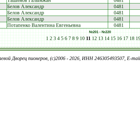
Ташимов Галымжан
0481
Белов Александр
0481
Белов Александр
0481
Белов Александр
0481
Потапенко Валентина Евгеньевна
0481
№201 - №220
1
2
3
4
5
6
7
8
9
10
11
12
13
14
15
16
17
18
1
евой Дворец пионеров, (c)2006 - 2026, ИНН 246305493507, E-ma