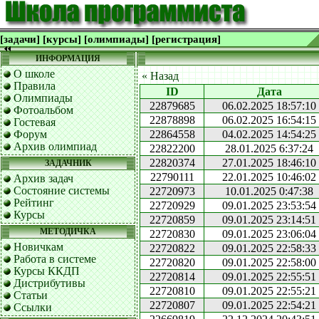
[задачи]
[курсы]
[олимпиады]
[регистрация]
ИНФОРМАЦИЯ
О школе
« Назад
Правила
ID
Дата
Олимпиады
22879685
06.02.2025 18:57:10
Фотоальбом
22878898
06.02.2025 16:54:15
Гостевая
Форум
22864558
04.02.2025 14:54:25
Архив олимпиад
22822200
28.01.2025 6:37:24
22820374
27.01.2025 18:46:10
ЗАДАЧНИК
22790111
22.01.2025 10:46:02
Архив задач
Состояние системы
22720973
10.01.2025 0:47:38
Рейтинг
22720929
09.01.2025 23:53:54
Курсы
22720859
09.01.2025 23:14:51
МЕТОДИЧКА
22720830
09.01.2025 23:06:04
Новичкам
22720822
09.01.2025 22:58:33
Работа в системе
22720820
09.01.2025 22:58:00
Курсы ККДП
22720814
09.01.2025 22:55:51
Дистрибутивы
22720810
09.01.2025 22:55:21
Статьи
22720807
09.01.2025 22:54:21
Ссылки