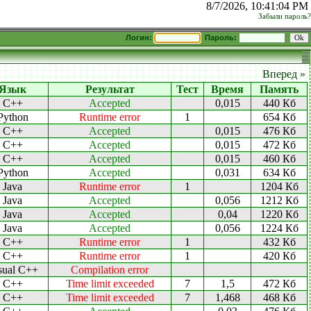
8/7/2026, 10:41:04 PM
Забыли пароль?
Логин:
Пароль:
Вперед »
Язык
Результат
Тест
Время
Память
C++
Accepted
0,015
440 Кб
Python
Runtime error
1
654 Кб
C++
Accepted
0,015
476 Кб
C++
Accepted
0,015
472 Кб
C++
Accepted
0,015
460 Кб
Python
Accepted
0,031
634 Кб
Java
Runtime error
1
1204 Кб
Java
Accepted
0,056
1212 Кб
Java
Accepted
0,04
1220 Кб
Java
Accepted
0,056
1224 Кб
C++
Runtime error
1
432 Кб
C++
Runtime error
1
420 Кб
sual C++
Compilation error
C++
Time limit exceeded
7
1,5
472 Кб
C++
Time limit exceeded
7
1,468
468 Кб