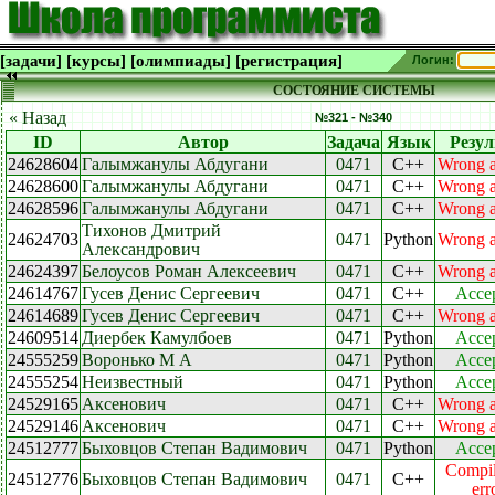
[задачи]
[курсы]
[олимпиады]
[регистрация]
Логин:
СОСТОЯНИЕ СИСТЕМЫ
« Назад
№321 - №340
ID
Автор
Задача
Язык
Резул
24628604
Галымжанулы Абдугани
0471
C++
Wrong 
24628600
Галымжанулы Абдугани
0471
C++
Wrong 
24628596
Галымжанулы Абдугани
0471
C++
Wrong 
Тихонов Дмитрий
24624703
0471
Python
Wrong 
Александрович
24624397
Белоусов Роман Алексеевич
0471
C++
Wrong 
24614767
Гусев Денис Сергеевич
0471
C++
Acce
24614689
Гусев Денис Сергеевич
0471
C++
Wrong 
24609514
Диербек Камулбоев
0471
Python
Acce
24555259
Воронько М А
0471
Python
Acce
24555254
Неизвестный
0471
Python
Acce
24529165
Аксенович
0471
C++
Wrong 
24529146
Аксенович
0471
C++
Wrong 
24512777
Быховцов Степан Вадимович
0471
Python
Acce
Compil
24512776
Быховцов Степан Вадимович
0471
C++
err