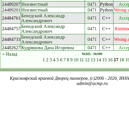
24489207
Неизвестный
0471
Python
Acce
24489201
Неизвестный
0471
Python
Wrong 
Бенедский Александр
24484761
0471
C++
Acce
Александрович
Бенедский Александр
24484757
0471
C++
Runtime
Александрович
Бенедский Александр
24484733
0471
C++
Wrong 
Александрович
24482627
Кудряшова Дана Игоревна
0471
C++
Acce
« Назад
№321 - №340
1
2
3
4
5
6
7
8
9
10
11
12
13
14
15
16
17
18
1
Красноярский краевой Дворец пионеров, (c)2006 - 2026, ИНН
admin@acmp.ru