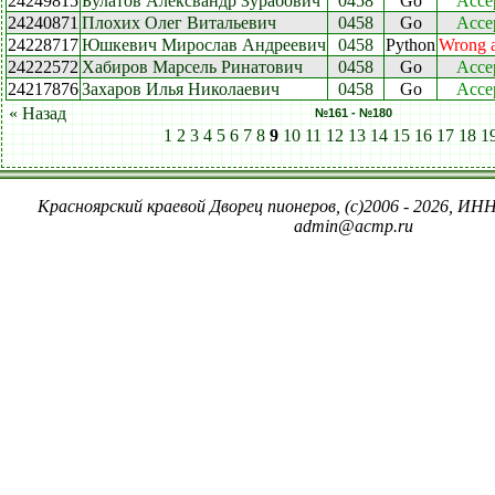
24249815
Булатов Алексвандр Зурабович
0458
Go
Acce
24240871
Плохих Олег Витальевич
0458
Go
Acce
24228717
Юшкевич Мирослав Андреевич
0458
Python
Wrong 
24222572
Хабиров Марсель Ринатович
0458
Go
Acce
24217876
Захаров Илья Николаевич
0458
Go
Acce
« Назад
№161 - №180
1
2
3
4
5
6
7
8
9
10
11
12
13
14
15
16
17
18
1
Красноярский краевой Дворец пионеров, (c)2006 - 2026, ИНН
admin@acmp.ru