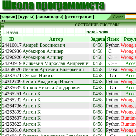
[задачи]
[курсы]
[олимпиады]
[регистрация]
Логин:
СОСТОЯНИЕ СИСТЕМЫ
« Назад
№161 - №180
ID
Автор
Задача
Язык
Резул
24410017
Андрей Боосинович
0458
Python
Wrong 
24396936
Аубакиров Алишер
0458
C++
Wrong 
24396920
Аубакиров Алишер
0458
C++
Wrong 
24393919
Юшкевич Мирослав Андреевич
0458
C++
Acce
24358626
Иванов Артемий Валерьевич
0458
Java
Wrong 
24337671
Сучков Никита
0458
Go
Acce
24312709
Ленин Владимир Ильич
0458
Python
Wrong 
24285635
Котков Никита Ильдарович
0458
Go
Acce
24265251
Антон К
0458
Python
Acce
24265232
Антон К
0458
Python
Wrong 
24264736
Антон К
0458
Python
Wrong 
24263899
Антон К
0458
Python
Wrong 
24263637
Антон К
0458
Python
Runtime
24263623
Антон К
0458
Python
Runtime
24263610
Антон К
0458
Python
Wrong 