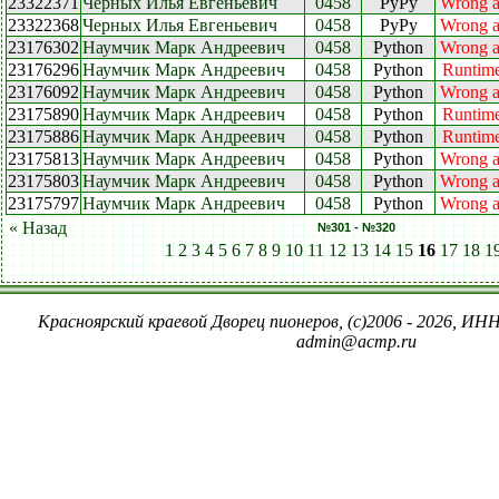
23322371
Черных Илья Евгеньевич
0458
PyPy
Wrong 
23322368
Черных Илья Евгеньевич
0458
PyPy
Wrong 
23176302
Наумчик Марк Андреевич
0458
Python
Wrong 
23176296
Наумчик Марк Андреевич
0458
Python
Runtime
23176092
Наумчик Марк Андреевич
0458
Python
Wrong 
23175890
Наумчик Марк Андреевич
0458
Python
Runtime
23175886
Наумчик Марк Андреевич
0458
Python
Runtime
23175813
Наумчик Марк Андреевич
0458
Python
Wrong 
23175803
Наумчик Марк Андреевич
0458
Python
Wrong 
23175797
Наумчик Марк Андреевич
0458
Python
Wrong 
« Назад
№301 - №320
1
2
3
4
5
6
7
8
9
10
11
12
13
14
15
16
17
18
1
Красноярский краевой Дворец пионеров, (c)2006 - 2026, ИНН
admin@acmp.ru