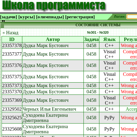
[задачи]
[курсы]
[олимпиады]
[регистрация]
Логин:
СОСТОЯНИЕ СИСТЕМЫ
« Назад
№301 - №320
ID
Автор
Задача
Язык
Резул
23357378
Дудка Марк Бустович
0458
C++
Wrong 
Visual
Compil
23357377
Дудка Марк Бустович
0458
C++
err
Visual
Compil
23357376
Дудка Марк Бустович
0458
C++
err
Visual
Compil
23357375
Дудка Марк Бустович
0458
C++
err
23357373
Дудка Марк Бустович
0458
C++
Wrong 
23357370
Дудка Марк Бустович
0458
C++
Wrong 
Visual
Compil
23357369
Дудка Марк Бустович
0458
C++
err
23329502
Черных Илья Евгеньевич
0458
C++
Accep
Суходоева Екатерина
23325625
0458
PyPy
Wrong 
Дмитриевна
Суходоева Екатерина
23325608
0458
PyPy
Wrong 
Дмитриевна