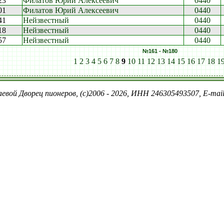
23
Филатов Юрий Алексеевич
0440
01
Филатов Юрий Алексеевич
0440
41
Нейзвестный
0440
18
Нейзвестный
0440
57
Нейзвестный
0440
№161 - №180
1
2
3
4
5
6
7
8
9
10
11
12
13
14
15
16
17
18
1
евой Дворец пионеров, (c)2006 - 2026, ИНН 246305493507, E-ma