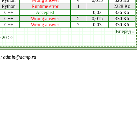
Python
Wrong answer
4
0,015
320 Кб
Python
Runtime error
1
2228 Кб
C++
Accepted
0,03
326 Кб
C++
Wrong answer
5
0,015
330 Кб
C++
Wrong answer
7
0,03
330 Кб
Вперед »
9
20
>>
il: admin@acmp.ru