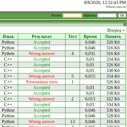
8/8/2026, 12:32:43 PM
Забыли пароль?
Логин:
Пароль:
Вперед »
Язык
Результат
Тест
Время
Память
Python
Accepted
0,046
320 Кб
Python
Accepted
0,046
316 Кб
Python
Wrong answer
4
0,031
316 Кб
C++
Accepted
0,03
334 Кб
C++
Accepted
0,03
326 Кб
C++
Accepted
0,03
338 Кб
C++
Wrong answer
5
0,015
334 Кб
C++
Presentation error
1
326 Кб
C++
Accepted
0,03
326 Кб
C++
Accepted
0,03
338 Кб
C++
Wrong answer
2
0,015
322 Кб
C++
Accepted
0,03
334 Кб
Python
Accepted
0,046
336 Кб
Python
Accepted
0,046
328 Кб
Python
Wrong answer
13
0,046
316 Кб