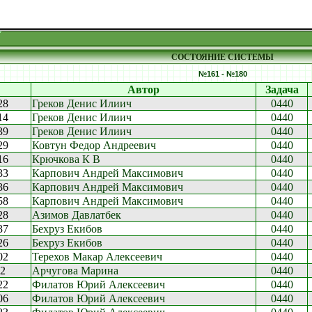
СОСТОЯНИЕ СИСТЕМЫ
№161 - №180
Автор
Задача
28
Греков Денис Илиич
0440
14
Греков Денис Илиич
0440
39
Греков Денис Илиич
0440
29
Ковтун Федор Андреевич
0440
16
Крючкова К В
0440
33
Карпович Андрей Максимович
0440
36
Карпович Андрей Максимович
0440
58
Карпович Андрей Максимович
0440
28
Азимов Давлатбек
0440
37
Бехруз Екибов
0440
26
Бехруз Екибов
0440
02
Терехов Макар Алексеевич
0440
52
Арчугова Марина
0440
22
Филатов Юрий Алексеевич
0440
06
Филатов Юрий Алексеевич
0440