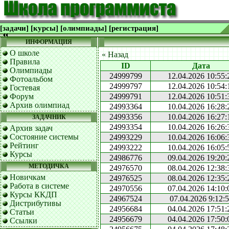
[задачи]
[курсы]
[олимпиады]
[регистрация]
ИНФОРМАЦИЯ
О школе
« Назад
Правила
ID
Дата
Олимпиады
24999799
12.04.2026 10:55:
Фотоальбом
24999797
12.04.2026 10:54:
Гостевая
Форум
24999791
12.04.2026 10:51:
Архив олимпиад
24993364
10.04.2026 16:28:
24993356
10.04.2026 16:27:
ЗАДАЧНИК
24993354
10.04.2026 16:26:
Архив задач
Состояние системы
24993229
10.04.2026 16:06:
Рейтинг
24993222
10.04.2026 16:05:
Курсы
24986776
09.04.2026 19:20:
МЕТОДИЧКА
24976570
08.04.2026 12:38:
Новичкам
24976525
08.04.2026 12:35:
Работа в системе
24970556
07.04.2026 14:10:
Курсы ККДП
24967524
07.04.2026 9:12:
Дистрибутивы
24956684
04.04.2026 17:51:
Статьи
24956679
04.04.2026 17:50:
Ссылки