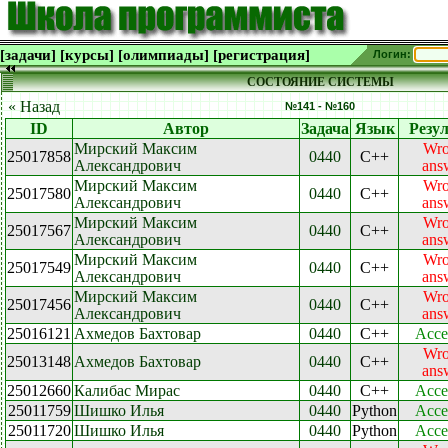
[задачи]
[курсы]
[олимпиады]
[регистрация]
Логин:
СОСТОЯНИЕ СИСТЕМЫ
« Назад
№141 - №160
ID
Автор
Задача
Язык
Резу
Мирский Максим
Wr
25017858
0440
C++
Александрович
ans
Мирский Максим
Wr
25017580
0440
C++
Александрович
ans
Мирский Максим
Wr
25017567
0440
C++
Александрович
ans
Мирский Максим
Wr
25017549
0440
C++
Александрович
ans
Мирский Максим
Wr
25017456
0440
C++
Александрович
ans
25016121
Ахмедов Бахтовар
0440
C++
Acce
Wr
25013148
Ахмедов Бахтовар
0440
C++
ans
25012660
Калибас Мирас
0440
C++
Acce
25011759
Шишко Илья
0440
Python
Acce
25011720
Шишко Илья
0440
Python
Acce