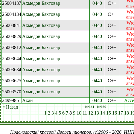
Wr
25004137
Ахмедов Бахтовар
0440
C++
ans
Wr
25004134
Ахмедов Бахтовар
0440
C++
ans
Wr
25003841
Ахмедов Бахтовар
0440
C++
ans
Wr
25003829
Ахмедов Бахтовар
0440
C++
ans
Wr
25003812
Ахмедов Бахтовар
0440
C++
ans
Wr
25003644
Ахмедов Бахтовар
0440
C++
ans
Wr
25003634
Ахмедов Бахтовар
0440
C++
ans
Wr
25003625
Ахмедов Бахтовар
0440
C++
ans
Wr
25003570
Ахмедов Бахтовар
0440
C++
ans
24999851
Ахан
0440
C++
Acce
« Назад
№141 - №160
1
2
3
4
5
6
7
8
9
10
11
12
13
14
15
16
17
18
1
Красноярский краевой Дворец пионеров, (c)2006 - 2026, ИНН