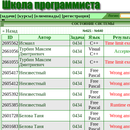
[задачи]
[курсы]
[олимпиады]
[регистрация]
Логин:
СОСТОЯНИЕ СИСТЕМЫ
« Назад
№621 - №640
ID
Автор
Задача
Язык
Результ
2695562
Исмаил
0434
C++
Time limit ex
Турбин Максим
Visual
2661056
0434
Accepte
Дмитриевич
C++
Турбин Максим
2661055
0434
C++
Time limit ex
Дмитриевич
Free
2605417
Неизвестный
0434
Wrong ans
Pascal
Free
2605412
Неизвестный
0434
Wrong ans
Pascal
Free
2605392
Неизвестный
0434
Wrong ans
Pascal
Free
2605385
Неизвестный
0434
Runtime er
Pascal
Free
2601728
Белова Таня
0434
Wrong ans
Pascal
Free
2601683
Белова Таня
0434
Wrong ans
Pascal