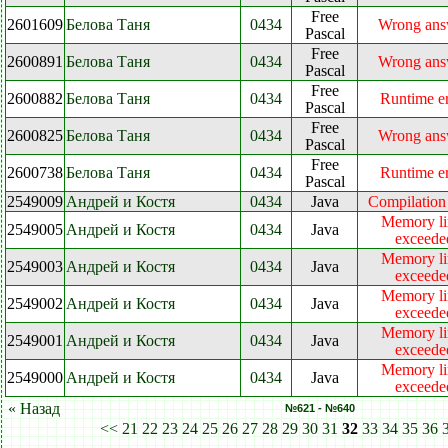
Free
2601609
Белова Таня
0434
Wrong ans
Pascal
Free
2600891
Белова Таня
0434
Wrong ans
Pascal
Free
2600882
Белова Таня
0434
Runtime er
Pascal
Free
2600825
Белова Таня
0434
Wrong ans
Pascal
Free
2600738
Белова Таня
0434
Runtime er
Pascal
2549009
Андрей и Костя
0434
Java
Compilation 
Memory li
2549005
Андрей и Костя
0434
Java
exceede
Memory li
2549003
Андрей и Костя
0434
Java
exceede
Memory li
2549002
Андрей и Костя
0434
Java
exceede
Memory li
2549001
Андрей и Костя
0434
Java
exceede
Memory li
2549000
Андрей и Костя
0434
Java
exceede
« Назад
№621 - №640
<<
21
22
23
24
25
26
27
28
29
30
31
32
33
34
35
36