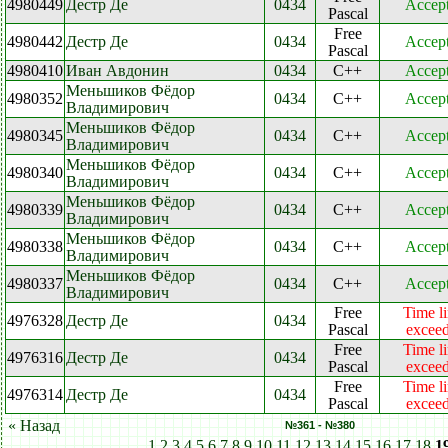
4980449
Дестр Де
0434
Accep
Pascal
Free
4980442
Дестр Де
0434
Accep
Pascal
4980410
Иван Авдонин
0434
C++
Accep
Меньшиков Фёдор
4980352
0434
C++
Accep
Владимирович
Меньшиков Фёдор
4980345
0434
C++
Accep
Владимирович
Меньшиков Фёдор
4980340
0434
C++
Accep
Владимирович
Меньшиков Фёдор
4980339
0434
C++
Accep
Владимирович
Меньшиков Фёдор
4980338
0434
C++
Accep
Владимирович
Меньшиков Фёдор
4980337
0434
C++
Accep
Владимирович
Free
Time li
4976328
Дестр Де
0434
Pascal
excee
Free
Time li
4976316
Дестр Де
0434
Pascal
excee
Free
Time li
4976314
Дестр Де
0434
Pascal
excee
« Назад
№361 - №380
1
2
3
4
5
6
7
8
9
10
11
12
13
14
15
16
17
18
1