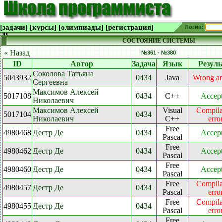
[задачи]
[курсы]
[олимпиады]
[регистрация]
Логин:
СОСТОЯНИЕ СИСТЕМЫ
« Назад
№361 - №380
ID
Автор
Задача
Язык
Резуль
Соколова Татьяна
5043932
0434
Java
Wrong a
Сергеевна
Максимов Алексей
5017108
0434
C++
Accep
Николаевич
Максимов Алексей
Visual
Compila
5017104
0434
Николаевич
C++
erro
Free
4980468
Дестр Де
0434
Accep
Pascal
Free
4980462
Дестр Де
0434
Accep
Pascal
Free
4980460
Дестр Де
0434
Accep
Pascal
Free
Compila
4980457
Дестр Де
0434
Pascal
erro
Free
Compila
4980455
Дестр Де
0434
Pascal
erro
Free