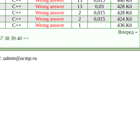
C++
Wrong answer
13
0,015
440 Кб
C++
Wrong answer
13
0,03
428 Кб
C++
Wrong answer
2
0,015
428 Кб
C++
Wrong answer
2
0,015
424 Кб
C++
Wrong answer
1
436 Кб
Вперед »
37
38
39
40
>>
il: admin@acmp.ru