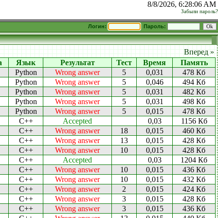
8/8/2026, 6:28:06 AM
Забыли пароль?
Логин:
Пароль:
Вперед »
а
Язык
Результат
Тест
Время
Память
Python
Wrong answer
5
0,031
478 Кб
Python
Wrong answer
5
0,046
494 Кб
Python
Wrong answer
5
0,031
482 Кб
Python
Wrong answer
5
0,031
498 Кб
Python
Wrong answer
5
0,015
478 Кб
C++
Accepted
0,03
1156 Кб
C++
Wrong answer
18
0,015
460 Кб
C++
Wrong answer
13
0,015
428 Кб
C++
Wrong answer
10
0,015
428 Кб
C++
Accepted
0,03
1204 Кб
C++
Wrong answer
10
0,015
436 Кб
C++
Wrong answer
10
0,015
432 Кб
C++
Wrong answer
2
0,015
424 Кб
C++
Wrong answer
3
0,015
428 Кб
C++
Wrong answer
3
0,015
436 Кб