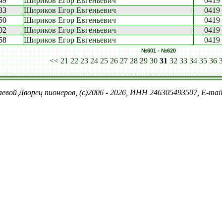
49
Шириков Егор Евгеньевич
0419
33
Шириков Егор Евгеньевич
0419
50
Шириков Егор Евгеньевич
0419
02
Шириков Егор Евгеньевич
0419
58
Шириков Егор Евгеньевич
0419
№601 - №620
<<
21
22
23
24
25
26
27
28
29
30
31
32
33
34
35
36
евой Дворец пионеров, (c)2006 - 2026, ИНН 246305493507, E-ma