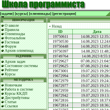
[задачи]
[курсы]
[олимпиады]
[регистрация]
ИНФОРМАЦИЯ
О школе
« Назад
Правила
ID
Дата
Олимпиады
19750611
14.08.2023 12:35:
Фотоальбом
19750530
14.08.2023 12:24:
Гостевая
Форум
19750448
14.08.2023 12:05:
Архив олимпиад
19750397
14.08.2023 11:48:
19749764
14.08.2023 8:55:
ЗАДАЧНИК
19729627
07.08.2023 21:04:
Архив задач
Состояние системы
19729625
07.08.2023 21:04:
Рейтинг
19673001
19.07.2023 19:29:
Курсы
19672994
19.07.2023 19:28:
МЕТОДИЧКА
19672979
19.07.2023 19:24:
Новичкам
19672977
19.07.2023 19:23:
Работа в системе
19672959
19.07.2023 19:16:
Курсы ККДП
19672942
19.07.2023 19:13:
Дистрибутивы
19672816
19.07.2023 18:37:
Статьи
19672814
19.07.2023 18:36:
Ссылки