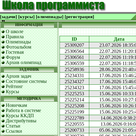
[задачи]
[курсы]
[олимпиады]
[регистрация]
ИНФОРМАЦИЯ
О школе
Правила
ID
Дата
Олимпиады
25309207
23.07.2026 18:35:
Фотоальбом
25306564
22.07.2026 11:20:
Гостевая
Форум
25306561
22.07.2026 11:19:
Архив олимпиад
25306559
22.07.2026 11:18:
25258936
28.06.2026 21:40:
ЗАДАЧНИК
25234331
17.06.2026 15:46:
Архив задач
Состояние системы
25234327
17.06.2026 15:46:
Рейтинг
25234323
17.06.2026 15:45:
Курсы
25225253
15.06.2026 10:33:
МЕТОДИЧКА
25225214
15.06.2026 10:27:
Новичкам
25225208
15.06.2026 10:26:
Работа в системе
25225199
15.06.2026 10:25:
Курсы ККДП
25222789
14.06.2026 0:38:2
Дистрибутивы
25220555
13.06.2026 0:16:0
Статьи
25200733
05.06.2026 21:05:
Ссылки