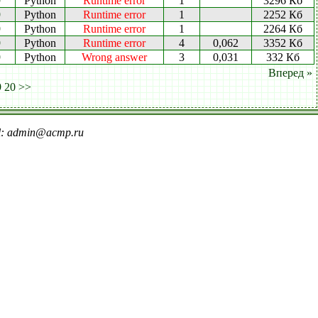
9
Python
Runtime error
1
3296 Кб
9
Python
Runtime error
1
2252 Кб
9
Python
Runtime error
1
2264 Кб
9
Python
Runtime error
4
0,062
3352 Кб
9
Python
Wrong answer
3
0,031
332 Кб
Вперед »
9
20
>>
il: admin@acmp.ru