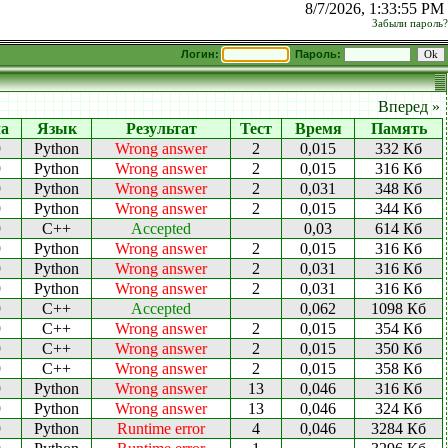
8/7/2026, 1:33:55 PM
Забыли пароль?
Логин:
Пароль:
Вперед »
ча
Язык
Результат
Тест
Время
Память
9
Python
Wrong answer
2
0,015
332 Кб
9
Python
Wrong answer
2
0,015
316 Кб
9
Python
Wrong answer
2
0,031
348 Кб
9
Python
Wrong answer
2
0,015
344 Кб
9
C++
Accepted
0,03
614 Кб
9
Python
Wrong answer
2
0,015
316 Кб
9
Python
Wrong answer
2
0,031
316 Кб
9
Python
Wrong answer
2
0,031
316 Кб
9
C++
Accepted
0,062
1098 Кб
9
C++
Wrong answer
2
0,015
354 Кб
9
C++
Wrong answer
2
0,015
350 Кб
9
C++
Wrong answer
2
0,015
358 Кб
9
Python
Wrong answer
13
0,046
316 Кб
9
Python
Wrong answer
13
0,046
324 Кб
9
Python
Runtime error
4
0,046
3284 Кб