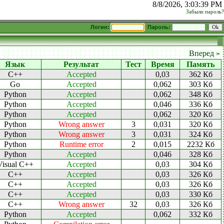
8/8/2026, 3:03:39 PM
Забыли пароль?
Логин:
Пароль:
Вперед »
Язык
Результат
Тест
Время
Память
C++
Accepted
0,03
362 Кб
Go
Accepted
0,062
303 Кб
Python
Accepted
0,062
348 Кб
Python
Accepted
0,046
336 Кб
Python
Accepted
0,062
320 Кб
Python
Wrong answer
3
0,031
320 Кб
Python
Wrong answer
3
0,031
324 Кб
Python
Runtime error
2
0,015
2232 Кб
Python
Accepted
0,046
328 Кб
Visual C++
Accepted
0,03
304 Кб
C++
Accepted
0,03
326 Кб
C++
Accepted
0,03
326 Кб
C++
Accepted
0,03
330 Кб
C++
Wrong answer
32
0,03
326 Кб
Python
Accepted
0,062
332 Кб