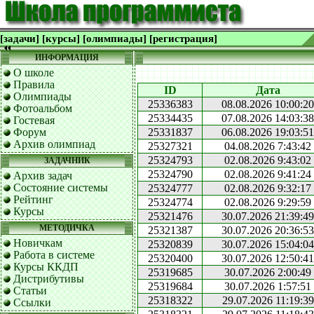
[задачи]
[курсы]
[олимпиады]
[регистрация]
ИНФОРМАЦИЯ
О школе
Правила
ID
Дата
Олимпиады
25336383
08.08.2026 10:00:20
Фотоальбом
25334435
07.08.2026 14:03:38
Гостевая
Форум
25331837
06.08.2026 19:03:51
Архив олимпиад
25327321
04.08.2026 7:43:42
25324793
02.08.2026 9:43:02
ЗАДАЧНИК
25324790
02.08.2026 9:41:24
Архив задач
Состояние системы
25324777
02.08.2026 9:32:17
Рейтинг
25324774
02.08.2026 9:29:59
Курсы
25321476
30.07.2026 21:39:49
МЕТОДИЧКА
25321387
30.07.2026 20:36:53
Новичкам
25320839
30.07.2026 15:04:04
Работа в системе
25320400
30.07.2026 12:50:41
Курсы ККДП
25319685
30.07.2026 2:00:49
Дистрибутивы
25319684
30.07.2026 1:57:51
Статьи
25318322
29.07.2026 11:19:39
Ссылки