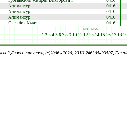
Громадский Андрей Викторович
0416
Алимансур
0416
Алимансур
0416
Алимансур
0416
Сылабов Кыяс
0416
№1 - №20
1
2
3
4
5
6
7
8
9
10
11
12
13
14
15
16
17
18
1
евой Дворец пионеров, (c)2006 - 2026, ИНН 246305493507, E-ma