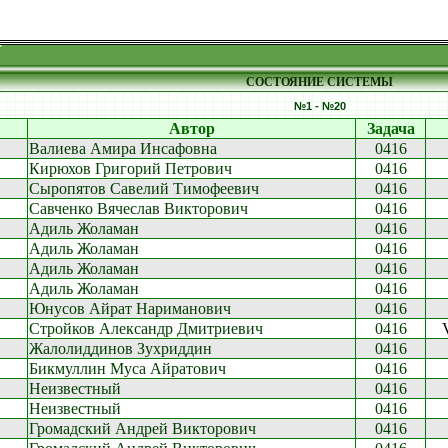
СОСТОЯНИЕ СИСТЕМЫ
№1 - №20
Автор
Задача
Валиева Амира Инсафовна
0416
Кирюхов Григорий Петрович
0416
Сыропятов Савелий Тимофеевич
0416
Савченко Вячеслав Викторович
0416
Адиль Жоламан
0416
Адиль Жоламан
0416
Адиль Жоламан
0416
Адиль Жоламан
0416
Юнусов Айрат Нариманович
0416
Стройков Александр Дмитриевич
0416
Жалолиддинов Зухриддин
0416
Бикмуллин Муса Айратович
0416
Неизвестный
0416
Неизвестный
0416
Громадский Андрей Викторович
0416