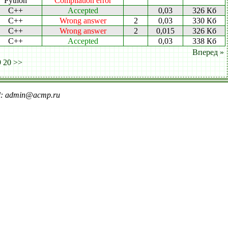
Python
Compilation error
C++
Accepted
0,03
326 Кб
C++
Wrong answer
2
0,03
330 Кб
C++
Wrong answer
2
0,015
326 Кб
C++
Accepted
0,03
338 Кб
Вперед »
9
20
>>
il: admin@acmp.ru