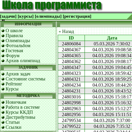
[задачи]
[курсы]
[олимпиады]
[регистрация]
ИНФОРМАЦИЯ
О школе
« Назад
Правила
ID
Дата
Олимпиады
24806084
05.03.2026 7:30:02
Фотоальбом
24804367
04.03.2026 19:08:58
Гостевая
Форум
24804365
04.03.2026 19:08:34
Архив олимпиад
24804362
04.03.2026 19:08:17
24804347
04.03.2026 19:04:45
ЗАДАЧНИК
24804323
04.03.2026 18:59:42
Архив задач
Состояние системы
24804321
04.03.2026 18:59:25
Рейтинг
24804234
04.03.2026 18:44:20
Курсы
24804231
04.03.2026 18:43:52
МЕТОДИЧКА
24803016
04.03.2026 15:18:17
Новичкам
24802998
04.03.2026 15:16:32
Работа в системе
24802963
04.03.2026 15:12:27
Курсы ККДП
24802956
04.03.2026 15:11:51
Дистрибутивы
24799534
04.03.2026 7:37:00
Статьи
24799522
04.03.2026 7:35:32
Ссылки