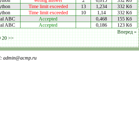
ython
Wrong answer
2
0,015
332 Кб
ython
Time limit exceeded
13
1,234
332 Кб
ython
Time limit exceeded
10
1,14
332 Кб
cal ABC
Accepted
0,468
155 Кб
cal ABC
Accepted
0,186
123 Кб
Вперед »
9
20
>>
il: admin@acmp.ru