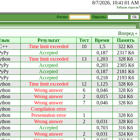
8/7/2026, 10:41:01 AM
Забыли пароль?
Логин:
Пароль:
Вперед »
Язык
Результат
Тест
Время
Память
C++
Time limit exceeded
10
1,5
322 Кб
PyPy
Accepted
0,187
2317 Кб
ython
Time limit exceeded
13
1,203
328 Кб
PyPy
Accepted
0,203
2305 Кб
PyPy
Accepted
0,187
2181 Кб
PyPy
Accepted
0,218
2193 Кб
ython
Time limit exceeded
12
1,125
328 Кб
ython
Wrong answer
6
0,046
328 Кб
ython
Wrong answer
2
0,015
324 Кб
ython
Wrong answer
7
0,046
328 Кб
ython
Compilation error
ython
Presentation error
1
328 Кб
ython
Wrong answer
2
0,031
328 Кб
ython
Accepted
0,703
316 Кб
ython
Wrong answer
2
0,031
324 Кб