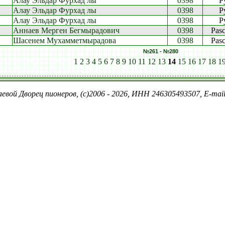
Алау Эльдар Фурхад лы
0398
P
Алау Эльдар Фурхад лы
0398
P
Алау Эльдар Фурхад лы
0398
P
Аннаев Мерген Бегмырадович
0398
Pas
Шасенем Мухамметмырадова
0398
Pas
№261 - №280
1
2
3
4
5
6
7
8
9
10
11
12
13
14
15
16
17
18
1
евой Дворец пионеров, (c)2006 - 2026, ИНН 246305493507, E-ma