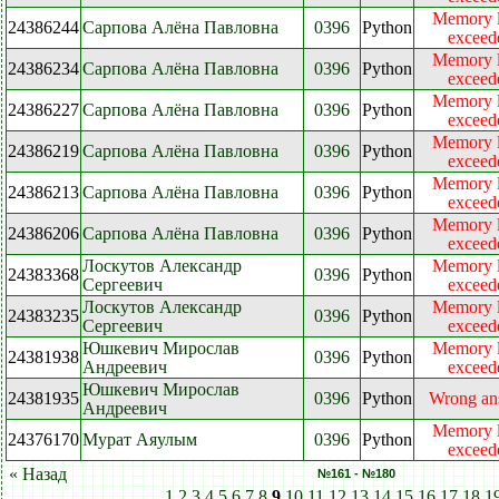
Memory l
24386244
Сарпова Алёна Павловна
0396
Python
exceed
Memory l
24386234
Сарпова Алёна Павловна
0396
Python
exceed
Memory l
24386227
Сарпова Алёна Павловна
0396
Python
exceed
Memory l
24386219
Сарпова Алёна Павловна
0396
Python
exceed
Memory l
24386213
Сарпова Алёна Павловна
0396
Python
exceed
Memory l
24386206
Сарпова Алёна Павловна
0396
Python
exceed
Лоскутов Александр
Memory l
24383368
0396
Python
Сергеевич
exceed
Лоскутов Александр
Memory l
24383235
0396
Python
Сергеевич
exceed
Юшкевич Мирослав
Memory l
24381938
0396
Python
Андреевич
exceed
Юшкевич Мирослав
24381935
0396
Python
Wrong an
Андреевич
Memory l
24376170
Мурат Аяулым
0396
Python
exceed
« Назад
№161 - №180
1
2
3
4
5
6
7
8
9
10
11
12
13
14
15
16
17
18
1