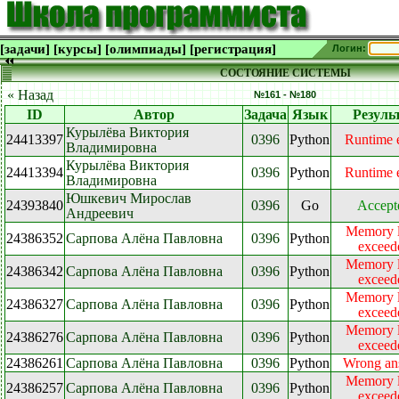
[задачи]
[курсы]
[олимпиады]
[регистрация]
Логин:
СОСТОЯНИЕ СИСТЕМЫ
« Назад
№161 - №180
ID
Автор
Задача
Язык
Резуль
Курылёва Виктория
24413397
0396
Python
Runtime e
Владимировна
Курылёва Виктория
24413394
0396
Python
Runtime e
Владимировна
Юшкевич Мирослав
24393840
0396
Go
Accept
Андреевич
Memory l
24386352
Сарпова Алёна Павловна
0396
Python
exceed
Memory l
24386342
Сарпова Алёна Павловна
0396
Python
exceed
Memory l
24386327
Сарпова Алёна Павловна
0396
Python
exceed
Memory l
24386276
Сарпова Алёна Павловна
0396
Python
exceed
24386261
Сарпова Алёна Павловна
0396
Python
Wrong an
Memory l
24386257
Сарпова Алёна Павловна
0396
Python
exceed