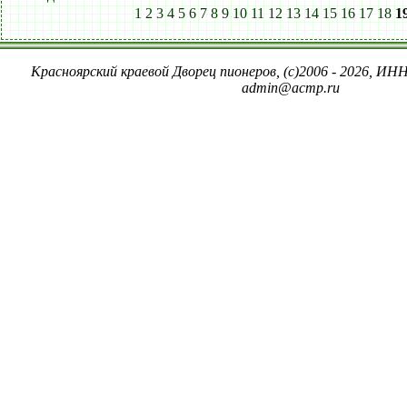
1
2
3
4
5
6
7
8
9
10
11
12
13
14
15
16
17
18
1
Красноярский краевой Дворец пионеров, (c)2006 - 2026, ИНН
admin@acmp.ru