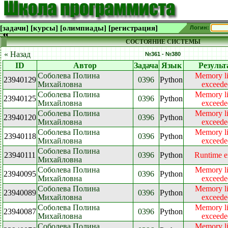
[задачи]
[курсы]
[олимпиады]
[регистрация]
Логин:
СОСТОЯНИЕ СИСТЕМЫ
« Назад
№361 - №380
ID
Автор
Задача
Язык
Результ
Соболева Полина
Memory li
23940129
0396
Python
Михайловна
exceede
Соболева Полина
Memory li
23940125
0396
Python
Михайловна
exceede
Соболева Полина
Memory li
23940120
0396
Python
Михайловна
exceede
Соболева Полина
Memory li
23940118
0396
Python
Михайловна
exceede
Соболева Полина
23940111
0396
Python
Runtime e
Михайловна
Соболева Полина
Memory li
23940095
0396
Python
Михайловна
exceede
Соболева Полина
Memory li
23940089
0396
Python
Михайловна
exceede
Соболева Полина
Memory li
23940087
0396
Python
Михайловна
exceede
Соболева Полина
Memory li