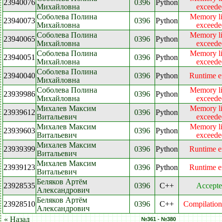
23940076
0396
Python
Михайловна
exceede
Соболева Полина
Memory li
23940073
0396
Python
Михайловна
exceede
Соболева Полина
Memory li
23940065
0396
Python
Михайловна
exceede
Соболева Полина
Memory li
23940051
0396
Python
Михайловна
exceede
Соболева Полина
23940040
0396
Python
Runtime e
Михайловна
Соболева Полина
Memory li
23939986
0396
Python
Михайловна
exceede
Михалев Максим
Memory li
23939612
0396
Python
Витальевич
exceede
Михалев Максим
Memory li
23939603
0396
Python
Витальевич
exceede
Михалев Максим
23939399
0396
Python
Runtime e
Витальевич
Михалев Максим
23939123
0396
Python
Runtime e
Витальевич
Беляков Артём
23928535
0396
C++
Accepte
Александрович
Беляков Артём
23928510
0396
C++
Compilation
Александрович
« Назад
№361 - №380