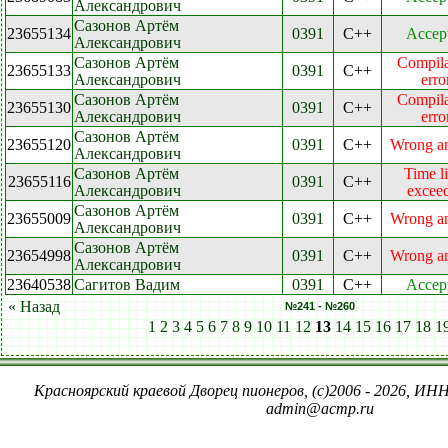
Александрович
Сазонов Артём
23655134
0391
C++
Accep
Александрович
Сазонов Артём
Compila
23655133
0391
C++
Александрович
erro
Сазонов Артём
Compila
23655130
0391
C++
Александрович
erro
Сазонов Артём
23655120
0391
C++
Wrong a
Александрович
Сазонов Артём
Time l
23655116
0391
C++
Александрович
excee
Сазонов Артём
23655009
0391
C++
Wrong a
Александрович
Сазонов Артём
23654998
0391
C++
Wrong a
Александрович
23640538
Сагитов Вадим
0391
C++
Accep
« Назад
№241 - №260
1
2
3
4
5
6
7
8
9
10
11
12
13
14
15
16
17
18
1
Красноярский краевой Дворец пионеров, (c)2006 - 2026, ИНН
admin@acmp.ru