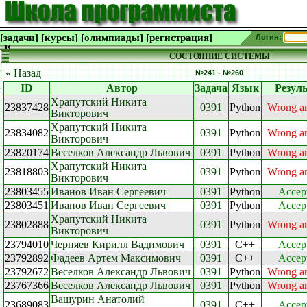
[задачи]
[курсы]
[олимпиады]
[регистрация]
Логин:
СОСТОЯНИЕ СИСТЕМЫ
« Назад
№241 - №260
ID
Автор
Задача
Язык
Резуль
Храпутский Никита
23837428
0391
Python
Wrong a
Викторович
Храпутский Никита
23834082
0391
Python
Wrong a
Викторович
23820174
Веселков Александр Львович
0391
Python
Wrong a
Храпутский Никита
23818803
0391
Python
Wrong a
Викторович
23803455
Иванов Иван Сергеевич
0391
Python
Accep
23803451
Иванов Иван Сергеевич
0391
Python
Accep
Храпутский Никита
23802888
0391
Python
Wrong a
Викторович
23794010
Черняев Кирилл Вадимович
0391
C++
Accep
23792892
Фадеев Артем Максимович
0391
C++
Accep
23792672
Веселков Александр Львович
0391
Python
Wrong a
23767366
Веселков Александр Львович
0391
Python
Wrong a
Вашурин Анатолий
23689083
0391
C++
Accep