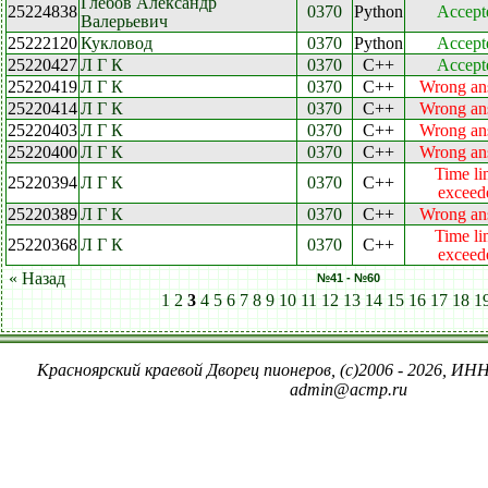
Глебов Александр
25224838
0370
Python
Accept
Валерьевич
25222120
Кукловод
0370
Python
Accept
25220427
Л Г К
0370
C++
Accept
25220419
Л Г К
0370
C++
Wrong an
25220414
Л Г К
0370
C++
Wrong an
25220403
Л Г К
0370
C++
Wrong an
25220400
Л Г К
0370
C++
Wrong an
Time li
25220394
Л Г К
0370
C++
exceed
25220389
Л Г К
0370
C++
Wrong an
Time li
25220368
Л Г К
0370
C++
exceed
« Назад
№41 - №60
1
2
3
4
5
6
7
8
9
10
11
12
13
14
15
16
17
18
1
Красноярский краевой Дворец пионеров, (c)2006 - 2026, ИНН
admin@acmp.ru