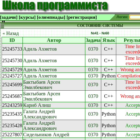
[задачи]
[курсы]
[олимпиады]
[регистрация]
Логин:
СОСТОЯНИЕ СИСТЕМЫ
« Назад
№41 - №60
ID
Автор
Задача
Язык
Резуль
Time li
25245733
Адиль Ахметов
0370
C++
exceed
Time li
25245730
Адиль Ахметов
0370
C++
exceed
25245729
Адиль Ахметов
0370
C++
Wrong an
25245727
Адиль Ахметов
0370
Python
Compilation
Бактыбаев Арсен
Time li
25245699
0370
C++
Эмилбекович
exceed
Бактыбаев Арсен
25245687
0370
C++
Wrong an
Эмилбекович
25243259
Кариб Алиш
0370
C++
Accept
Галата Андрей
25235435
0370
Python
Accept
Александрович
Галата Андрей
25235428
0370
Python
Accept
Александрович
25227807
Сидельников Андрей
0370
Python
Accept