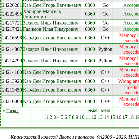
24226281
Као-Ден Игорь Евгеньевич
0360
Go
Accept
Хабиров Марсель
24222495
0360
Go
Accept
Ринатович
24217721
Захаров Илья Николаевич
0360
Go
Accept
24217421
Галимов Илья Тимурович
0360
Go
Accept
Memory l
24216598
Као-Ден Игорь Евгеньевич
0360
C++
exceed
Memory l
24214807
Захаров Илья Николаевич
0360
Python
exceed
Memory l
24214799
Захаров Илья Николаевич
0360
Python
exceed
Memory l
24214180
Као-Ден Игорь Евгеньевич
0360
C++
exceed
24213923
Као-Ден Игорь Евгеньевич
0360
C++
Wrong an
Time lim
24213450
Као-Ден Игорь Евгеньевич
0360
C++
exceed
Memory l
24210068
Као-Ден Игорь Евгеньевич
0360
C++
exceed
« Назад
№321 - №340
1
2
3
4
5
6
7
8
9
10
11
12
13
14
15
16
17
18
1
Красноярский краевой Дворец пионеров, (c)2006 - 2026, ИНН