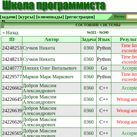
[задачи]
[курсы]
[олимпиады]
[регистрация]
Логин:
СОСТОЯНИЕ СИСТЕМЫ
« Назад
№321 - №340
ID
Автор
Задача
Язык
Результ
Time lim
24248253
Сучков Никита
0360
Python
exceed
Time lim
24248213
Сучков Никита
0360
Python
exceed
24240777
Плохих Олег Витальевич
0360
Go
Accept
Time lim
24229577
Марков Марк Маркович
0360
Python
exceed
Добров Максим
24226662
0360
C++
Accept
Александрович
Добров Максим
24226645
0360
C++
Wrong an
Александрович
Добров Максим
24226639
0360
C++
Wrong an
Александрович
Добров Максим
24226626
0360
C++
Wrong an
Александрович
Добров Максим
24226565
0360
C++
Accept
Александрович