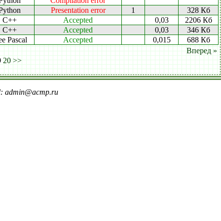
Python
Compilation error
Python
Presentation error
1
328 Кб
C++
Accepted
0,03
2206 Кб
C++
Accepted
0,03
346 Кб
ee Pascal
Accepted
0,015
688 Кб
Вперед »
9
20
>>
il: admin@acmp.ru