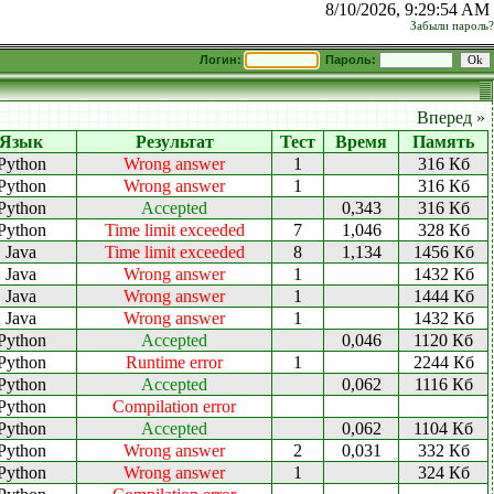
8/10/2026, 9:29:54 AM
Забыли пароль?
Логин:
Пароль:
Вперед »
Язык
Результат
Тест
Время
Память
Python
Wrong answer
1
316 Кб
Python
Wrong answer
1
316 Кб
Python
Accepted
0,343
316 Кб
Python
Time limit exceeded
7
1,046
328 Кб
Java
Time limit exceeded
8
1,134
1456 Кб
Java
Wrong answer
1
1432 Кб
Java
Wrong answer
1
1444 Кб
Java
Wrong answer
1
1432 Кб
Python
Accepted
0,046
1120 Кб
Python
Runtime error
1
2244 Кб
Python
Accepted
0,062
1116 Кб
Python
Compilation error
Python
Accepted
0,062
1104 Кб
Python
Wrong answer
2
0,031
332 Кб
Python
Wrong answer
1
324 Кб