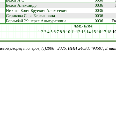
Белов А С
0036
Белов Александр
0036
Никита Бонч-Бруевич Алексеевич
0036
Серикова Сара Бержановна
0036
Борамбай Жанерке Альмуратовна
0036
Fr
№361 - №380
1
2
3
4
5
6
7
8
9
10
11
12
13
14
15
16
17
18
1
евой Дворец пионеров, (c)2006 - 2026, ИНН 246305493507, E-ma