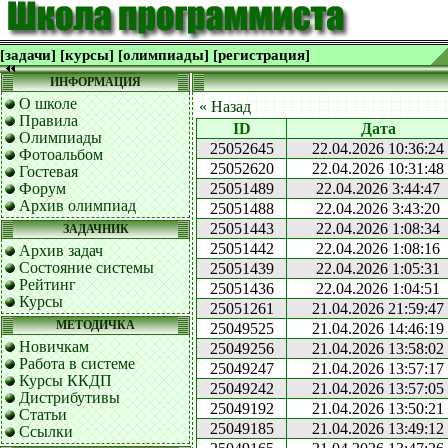
[задачи]
[курсы]
[олимпиады]
[регистрация]
ИНФОРМАЦИЯ
О школе
« Назад
Правила
ID
Дата
Олимпиады
25052645
22.04.2026 10:36:24
Фотоальбом
25052620
22.04.2026 10:31:48
Гостевая
Форум
25051489
22.04.2026 3:44:47
Архив олимпиад
25051488
22.04.2026 3:43:20
25051443
22.04.2026 1:08:34
ЗАДАЧНИК
25051442
22.04.2026 1:08:16
Архив задач
Состояние системы
25051439
22.04.2026 1:05:31
Рейтинг
25051436
22.04.2026 1:04:51
Курсы
25051261
21.04.2026 21:59:47
МЕТОДИЧКА
25049525
21.04.2026 14:46:19
Новичкам
25049256
21.04.2026 13:58:02
Работа в системе
25049247
21.04.2026 13:57:17
Курсы ККДП
25049242
21.04.2026 13:57:05
Дистрибутивы
25049192
21.04.2026 13:50:21
Статьи
25049185
21.04.2026 13:49:12
Ссылки