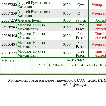
Андрей Русланович
25037360
0350
C++
Wrong an
Калинин
Андрей Русланович
25037359
0350
C++
Wrong an
Калинин
25037279
Акназар Болат
0350
Python
Accept
Морозов Никита
Free
Time li
25036543
0350
Максимович
Pascal
exceed
Морозов Никита
Free
Time li
25036446
0350
Максимович
Pascal
exceed
Морозов Никита
Free
25036404
0350
Wrong an
Максимович
Pascal
Морозов Никита
Free
Time li
25036374
0350
Максимович
Pascal
exceed
« Назад
№221 - №240
1
2
3
4
5
6
7
8
9
10
11
12
13
14
15
16
17
18
1
Красноярский краевой Дворец пионеров, (c)2006 - 2026, ИНН
admin@acmp.ru