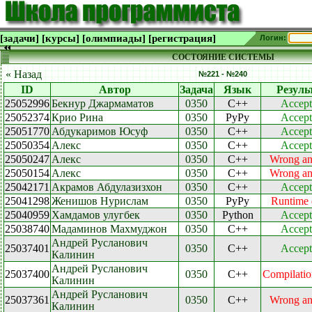
[задачи]
[курсы]
[олимпиады]
[регистрация]
Логин:
СОСТОЯНИЕ СИСТЕМЫ
« Назад
№221 - №240
ID
Автор
Задача
Язык
Резуль
25052996
Бекнур Джармаматов
0350
C++
Accept
25052374
Крио Рина
0350
PyPy
Accept
25051770
Абдукаримов Юсуф
0350
C++
Accept
25050354
Алекс
0350
C++
Accept
25050247
Алекс
0350
C++
Wrong an
25050154
Алекс
0350
C++
Wrong an
25042171
Акрамов Абдулазизхон
0350
C++
Accept
25041298
Женишов Нурислам
0350
PyPy
Runtime 
25040959
Хамдамов улугбек
0350
Python
Accept
25038740
Мадаминов Махмуджон
0350
C++
Accept
Андрей Русланович
25037401
0350
C++
Accept
Калинин
Андрей Русланович
25037400
0350
C++
Compilatio
Калинин
Андрей Русланович
25037361
0350
C++
Wrong an
Калинин