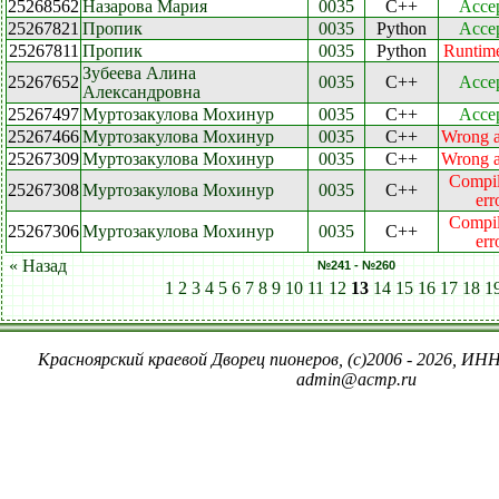
25268562
Назарова Мария
0035
C++
Acce
25267821
Пропик
0035
Python
Acce
25267811
Пропик
0035
Python
Runtime
Зубеева Алина
25267652
0035
C++
Acce
Александровна
25267497
Муртозакулова Мохинур
0035
C++
Acce
25267466
Муртозакулова Мохинур
0035
C++
Wrong 
25267309
Муртозакулова Мохинур
0035
C++
Wrong 
Compil
25267308
Муртозакулова Мохинур
0035
C++
err
Compil
25267306
Муртозакулова Мохинур
0035
C++
err
« Назад
№241 - №260
1
2
3
4
5
6
7
8
9
10
11
12
13
14
15
16
17
18
1
Красноярский краевой Дворец пионеров, (c)2006 - 2026, ИНН
admin@acmp.ru