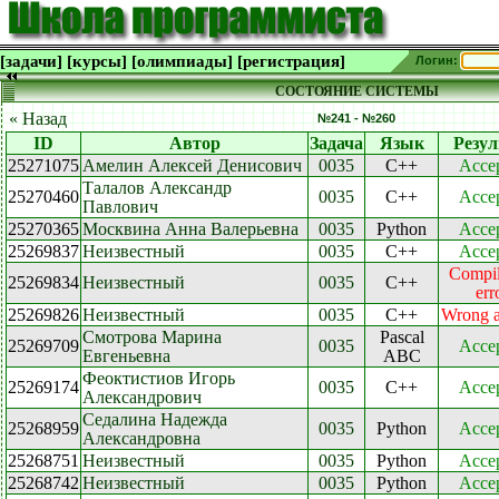
[задачи]
[курсы]
[олимпиады]
[регистрация]
Логин:
СОСТОЯНИЕ СИСТЕМЫ
« Назад
№241 - №260
ID
Автор
Задача
Язык
Резул
25271075
Амелин Алексей Денисович
0035
C++
Acce
Талалов Александр
25270460
0035
C++
Acce
Павлович
25270365
Москвина Анна Валерьевна
0035
Python
Acce
25269837
Неизвестный
0035
C++
Acce
Compil
25269834
Неизвестный
0035
C++
err
25269826
Неизвестный
0035
C++
Wrong 
Смотрова Марина
Pascal
25269709
0035
Acce
Евгеньевна
ABC
Феоктистиов Игорь
25269174
0035
C++
Acce
Александрович
Седалина Надежда
25268959
0035
Python
Acce
Александровна
25268751
Неизвестный
0035
Python
Acce
25268742
Неизвестный
0035
Python
Acce