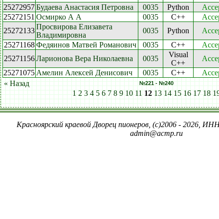
25272957
Будаева Анастасия Петровна
0035
Python
Acce
25272151
Осмирко А А
0035
C++
Acce
Просвирова Елизавета
25272133
0035
Python
Acce
Владимировна
25271168
Федяинов Матвей Романович
0035
C++
Acce
Visual
25271156
Ларионова Вера Николаевна
0035
Acce
C++
25271075
Амелин Алексей Денисович
0035
C++
Acce
« Назад
№221 - №240
1
2
3
4
5
6
7
8
9
10
11
12
13
14
15
16
17
18
1
Красноярский краевой Дворец пионеров, (c)2006 - 2026, ИНН
admin@acmp.ru