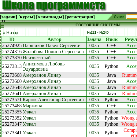
[задачи]
[курсы]
[олимпиады]
[регистрация]
Логин:
СОСТОЯНИЕ СИСТЕМЫ
« Назад
№221 - №240
ID
Автор
Задача
Язык
Резул
25274925
Паршиков Павел Сергеевич
0035
C++
Acce
25274316
Жолобова Полина Сергеевна
0035
C++
Acce
25273870
Неизвестный
0035
C++
Acce
Анисимова Любовь
25273813
0035
Python
Acce
Эдуардовна
25273668
Амерханов Линар
0035
Java
Runtime
25273660
Амерханов Линар
0035
Java
Acce
25273648
Амерханов Линар
0035
Java
Runtime
25273641
Амерханов Линар
0035
Java
Runtime
25273571
Карюк Александр Сергеевич
0035
Python
Acce
25273468
Маржона
0035
C++
Acce
25273355
Улжал
0035
Python
Acce
25273352
Улжал
0035
Python
Wrong 
25273347
Улжал
0035
Python
Wrong 
Compil
25273341
Улжал
0035
Python
err