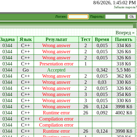
8/6/2026, 1:45:02 PM
Забыли пароль?
Логин:
Пароль:
Вперед »
Задача
Язык
Результат
Тест
Время
Память
0344
C++
Wrong answer
2
0,015
334 Кб
0344
C++
Wrong answer
2
0,015
326 Кб
0344
C++
Wrong answer
2
0,015
326 Кб
0344
C++
Presentation error
1
318 Кб
0344
Go
Accepted
0,342
5,5 Мб
0344
C++
Wrong answer
2
0,015
362 Кб
0344
C++
Wrong answer
2
0,03
330 Кб
0344
C++
Wrong answer
2
0,015
326 Кб
0344
C++
Wrong answer
3
0,015
354 Кб
0344
C++
Wrong answer
3
0,015
330 Кб
0344
C++
Wrong answer
26
0,124
3998 Кб
0344
C++
Runtime error
26
0,092
4002 Кб
0344
C++
Compilation error
0344
C++
Compilation error
0344
C++
Runtime error
26
0,124
3998 Кб