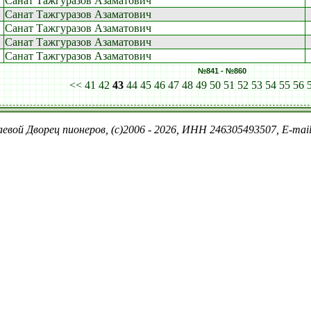
Санат Тажгуразов Азаматович
Санат Тажгуразов Азаматович
Санат Тажгуразов Азаматович
Санат Тажгуразов Азаматович
Санат Тажгуразов Азаматович
№841 - №860
<<
41
42
43
44
45
46
47
48
49
50
51
52
53
54
55
56
евой Дворец пионеров, (c)2006 - 2026, ИНН 246305493507, E-ma