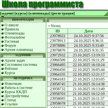
[задачи]
[курсы]
[олимпиады]
[регистрация]
ИНФОРМАЦИЯ
О школе
« Назад
Правила
ID
Дата
Олимпиады
23978922
24.10.2025 9:37:56
Фотоальбом
23978913
24.10.2025 9:36:31
Гостевая
Форум
23978886
24.10.2025 9:33:40
Архив олимпиад
23978870
24.10.2025 9:31:35
23972932
23.10.2025 13:19:33
ЗАДАЧНИК
23966509
22.10.2025 16:11:29
Архив задач
Состояние системы
23966495
22.10.2025 16:10:24
Рейтинг
23966450
22.10.2025 16:05:44
Курсы
23964335
22.10.2025 12:21:17
МЕТОДИЧКА
23964183
22.10.2025 12:03:05
Новичкам
23958745
21.10.2025 16:14:38
Работа в системе
23958732
21.10.2025 16:13:49
Курсы ККДП
23958703
21.10.2025 16:12:10
Дистрибутивы
23958695
21.10.2025 16:11:37
Статьи
23958678
21.10.2025 16:10:52
Ссылки