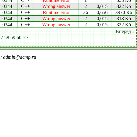
0344
C++
Runtime error
1
358 Кб
0344
C++
Wrong answer
2
0,015
322 Кб
0344
C++
Runtime error
26
0,656
3970 Кб
0344
C++
Wrong answer
2
0,015
318 Кб
0344
C++
Wrong answer
2
0,015
322 Кб
Вперед »
57
58
59
60
>>
il: admin@acmp.ru