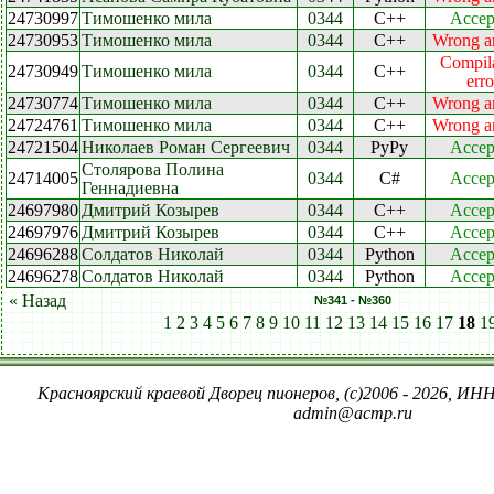
24730997
Тимошенко мила
0344
C++
Accep
24730953
Тимошенко мила
0344
C++
Wrong a
Compil
24730949
Тимошенко мила
0344
C++
erro
24730774
Тимошенко мила
0344
C++
Wrong a
24724761
Тимошенко мила
0344
C++
Wrong a
24721504
Николаев Роман Сергеевич
0344
PyPy
Accep
Столярова Полина
24714005
0344
C#
Accep
Геннадиевна
24697980
Дмитрий Козырев
0344
C++
Accep
24697976
Дмитрий Козырев
0344
C++
Accep
24696288
Солдатов Николай
0344
Python
Accep
24696278
Солдатов Николай
0344
Python
Accep
« Назад
№341 - №360
1
2
3
4
5
6
7
8
9
10
11
12
13
14
15
16
17
18
1
Красноярский краевой Дворец пионеров, (c)2006 - 2026, ИНН
admin@acmp.ru