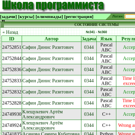
[задачи]
[курсы]
[олимпиады]
[регистрация]
Логин:
СОСТОЯНИЕ СИСТЕМЫ
« Назад
№341 - №360
ID
Автор
Задача
Язык
Резул
Pascal
24752851
Сафин Динис Разитович
0344
Accep
ABC
Pascal
24752844
Сафин Динис Разитович
0344
Accep
ABC
Pascal
24752836
Сафин Динис Разитович
0344
Accep
ABC
Pascal
Time l
24752833
Сафин Динис Разитович
0344
ABC
excee
Pascal
24752832
Сафин Динис Разитович
0344
Accep
ABC
Pascal
Time l
24752828
Сафин Динис Разитович
0344
ABC
excee
Клещукевич Артём
24749930
0344
C++
Accep
Александрович
Клещукевич Артём
24749924
0344
C++
Wrong a
Александрович
24741835
Асанова Самира Кубатовна
0344
Python
Wrong a